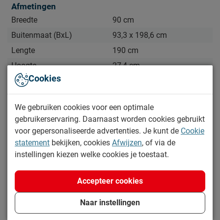
Afmetingen
Breedte
90 cm
Buitenmaat (BxL)
93,3 x 198,6 cm
Lengte
190 cm
Hoogte
27,4 cm
Cookies
Diepte
190 cm
Kenmerken
We gebruiken cookies voor een optimale
Kleur
wit
gebruikerservaring. Daarnaast worden cookies gebruikt
Bekijk meer specificaties
voor gepersonaliseerde advertenties. Je kunt de
Cookie
Materiaal
statement
bekijken, cookies
Afwijzen
, of via de
Documenten
instellingen kiezen welke cookies je toestaat.
Materiaal
grenen
Goed om te weten
MARGRIT Slaaplade MGRB9014
Accepteer cookies
2 jaar garantie volgens CBW
Garantie
Naar instellingen
voorwaarden
Meer van de serie Margrit
Montage
niet inbegrepen