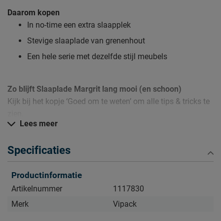
Daarom kopen
In no-time een extra slaapplek
Stevige slaaplade van grenenhout
Een hele serie met dezelfde stijl meubels
Zo blijft Slaaplade Margrit lang mooi (en schoon)
Kijk bij het kopje ‘Goed om te weten’ om alle tips & tricks te
zien.
Lees meer
Specificaties
Productinformatie
Artikelnummer
1117830
Merk
Vipack