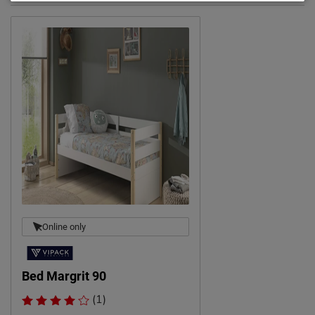
Afnemen met een vochtig
Onderhoud
doekje
Leveranciersinformatie
Naam
Vipack NV
Meulebeeksestraat 51,
Locatie
8710, Wielsbeke, België
Emailadres
sales@vipack.be
Online only
Bed Margrit 90
(1)