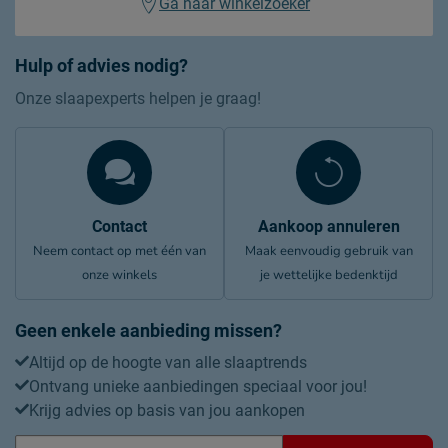
Ga naar winkelzoeker
Materiaal poten
metaal
Kleur poten
Zwart
Hulp of advies nodig?
Goed om te weten
Onze slaapexperts helpen je graag!
afnemen met een vochtig
Onderhoud
doekje
5 jaar garantie volgens
Garantie
Emma voorwaarden
Contact
Aankoop annuleren
Montage
montage niet inbegrepen
Neem contact op met één van
Maak eenvoudig gebruik van
onze winkels
je wettelijke bedenktijd
Duurzaamheid
Duurzaam
duurzamer product
Geen enkele aanbieding missen?
Duurzaamheidsdefinitie
Modulair
Altijd op de hoogte van alle slaaptrends
Ontvang unieke aanbiedingen speciaal voor jou!
Krijg advies op basis van jou aankopen