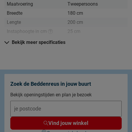
Maatvoering
Tweepersoons
Breedte
180 cm
Lengte
200 cm
Instaphoogte in cm
25 cm
Comforthoogte (hoge
Bekijk meer specificaties
Nee
instap)
Hoogte hoofdbord
25 cm
Kenmerken
Materiaal
metaal
Zoek de Beddenreus in jouw buurt
Kleur
zwart
Bekijk openingstijden en plan je bezoek
Stijl
industrieel
Elektrisch verstelbare
Nee
bedbodem mogelijk?
Vind jouw winkel
Poten