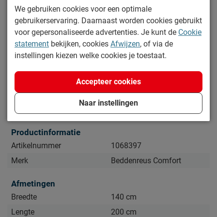
We gebruiken cookies voor een optimale
zonder matras(sen) en bedbodem(s).
gebruikerservaring. Daarnaast worden cookies gebruikt
voor gepersonaliseerde advertenties. Je kunt de
Cookie
Daarom kopen
statement
bekijken, cookies
Afwijzen
, of via de
Spacious slapen
instellingen kiezen welke cookies je toestaat.
Zelf een matras en bedbodem uitkiezen
Goede prijs-kwaliteitverhouding
Accepteer cookies
Lees meer
Naar instellingen
Specificaties
Zo blijft Bed Space lang mooi (en schoon)
Kijk bij het kopje ‘Goed om te weten’ om alle tips & tricks te
Productinformatie
zien.
Artikelnummer
1068397
Merk
Beddenreus Comfort
Afmetingen
Breedte
140 cm
Lengte
200 cm