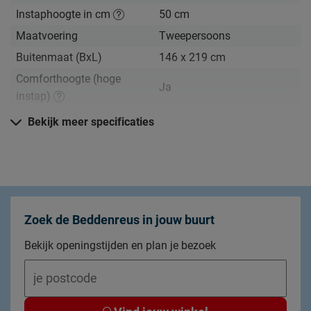
Instaphoogte in cm
50 cm
Maatvoering
Tweepersoons
Buitenmaat (BxL)
146 x 219 cm
Comforthoogte (hoge
Ja
instap)
Hoogte hoofdbord
118 cm
Bekijk meer specificaties
Hoogte
100 cm
Kenmerken
Kleur
eiken
Materiaal
spaanplaat
Zoek de Beddenreus in jouw buurt
Uitvoering
Excl. matras en bedbodem
Bekijk openingstijden en plan je bezoek
Stijl
vertrouwd degelijk
Elektrisch verstelbare
Niet mogelijk
bedbodem mogelijk?