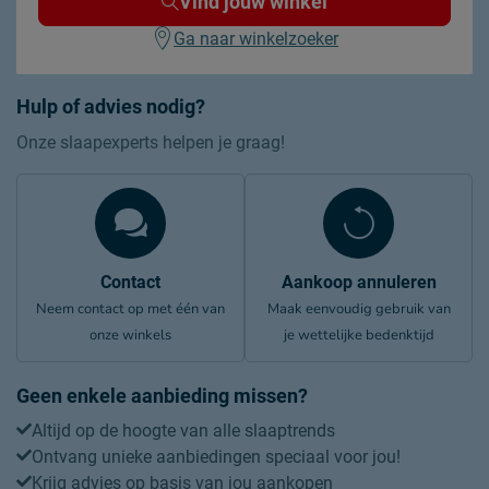
Vind jouw winkel
Poten
Ga naar winkelzoeker
Materiaal poten
spaanplaat
Hulp of advies nodig?
Goed om te weten
afnemen met een vochtige
Onze slaapexperts helpen je graag!
Onderhoud
doek
2 jaar garantie volgens CBW
Garantie
voorwaarden
Contact
Aankoop annuleren
Neem contact op met één van
Maak eenvoudig gebruik van
onze winkels
je wettelijke bedenktijd
Geen enkele aanbieding missen?
Altijd op de hoogte van alle slaaptrends
Ontvang unieke aanbiedingen speciaal voor jou!
Krijg advies op basis van jou aankopen