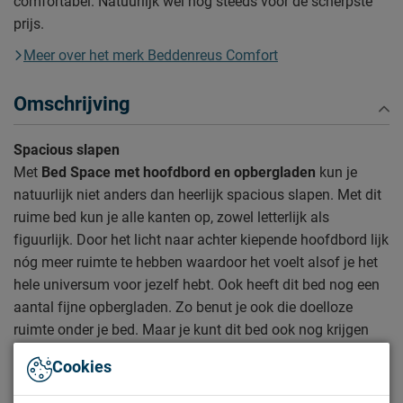
comfortabel. Natuurlijk wél nog steeds voor de scherpste
prijs.
Meer over het merk Beddenreus Comfort
Omschrijving
Spacious slapen
Met
Bed Space met hoofdbord en opbergladen
kun je
natuurlijk niet anders dan heerlijk spacious slapen. Met dit
ruime bed kun je alle kanten op, zowel letterlijk als
figuurlijk. Door het licht naar achter kiepende hoofdbord lijk
nóg meer ruimte te hebben waardoor het voelt alsof je het
hele universum voor jezelf hebt. Ook heeft dit bed nog een
aantal fijne opbergladen. Zo benut je ook die doelloze
ruimte onder je bed. Maar je kunt dit bed ook nog krijgen
zonder de opbergladen
Cookies
Bed Space met hoofdbord en opbergladen wordt geleverd