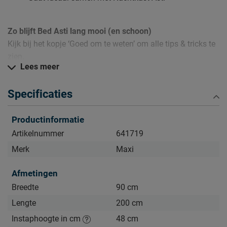
Zo blijft Bed Asti lang mooi (en schoon)
Kijk bij het kopje ‘Goed om te weten’ om alle tips & tricks te
zien.
Lees meer
Specificaties
Productinformatie
Artikelnummer
641719
Merk
Maxi
Afmetingen
Breedte
90 cm
Lengte
200 cm
Instaphoogte in cm
48 cm