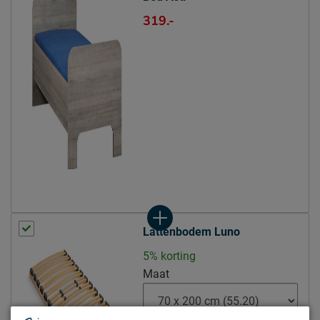
319.-
Goed om te weten
Afnemen met een vochtig
Onderhoud
doekje
2 jaar garantie volgens
Garantie
Beddenreus voorwaarden
Montage
gratis gemonteerd
Leveranciersinformatie
Naam
Beter Bed B.V.
Postbus 716, 5400 AS,
Locatie
Uden, Nederland
Lattenbodem Luno
Emailadres
info@beterbed.nl
5% korting
Maat