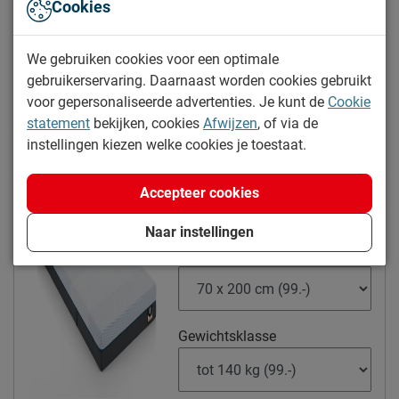
Cookies
69.-
55.20
Je bespaart 20%
We gebruiken cookies voor een optimale
gebruikerservaring. Daarnaast worden cookies gebruikt
voor gepersonaliseerde advertenties. Je kunt de
Cookie
statement
bekijken, cookies
Afwijzen
, of via de
Kies alternatief
instellingen kiezen welke cookies je toestaat.
Maxi Easy Pocket 300 en 400
Accepteer cookies
matras
Naar instellingen
5% korting
Maat
Gewichtsklasse