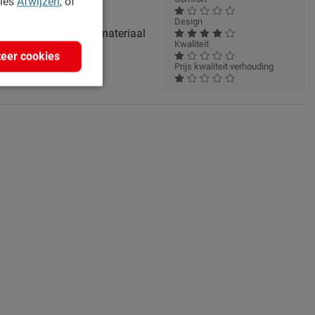
kies
Afwijzen
, of
Design
p slapen ivm zwakke materiaal
Kwaliteit
eer cookies
Prijs kwaliteit verhouding