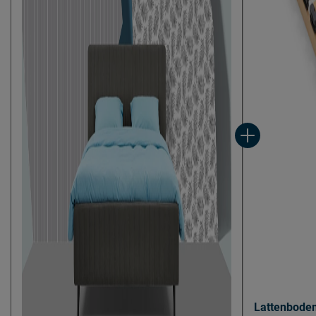
Locatie
Postbus 716, 5
Emailadres
info@beddenreu
Lattenbode