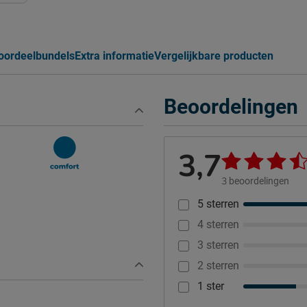
oordeelbundels
Extra informatie
Vergelijkbare producten
Beoordelingen
3,7
3
beoordelingen
5 sterren
4 sterren
3 sterren
2 sterren
1 ster