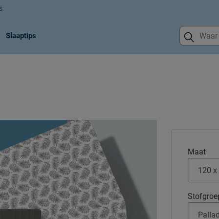
s
Slaaptips
Maat
Stofgroe