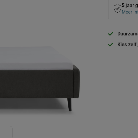
5
jaar g
Meer in
Duurzame 
Kies zel