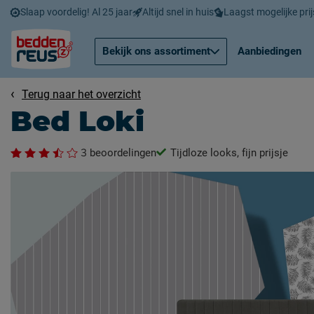
Slaap voordelig! Al 25 jaar
Altijd snel in huis
Laagst mogelijke prij
Bekijk ons assortiment
Aanbiedingen
Terug naar het overzicht
Bed Loki
3
beoordelingen
Tijdloze looks, fijn prijsje