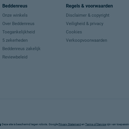
Beddenreus
Regels & voorwaarden
Onze winkels
Disclaimer & copyright
Over Beddenreus
Veiligheid & privacy
Toegankelijkheid
Cookies
5 zekerheden
Verkoopvoorwaarden
Beddenreus zakelijk
Reviewbeleid
Deze site is beschermd tegen robots. Google
Privacy Statement
en
Terms of Service
zijn van toepassi