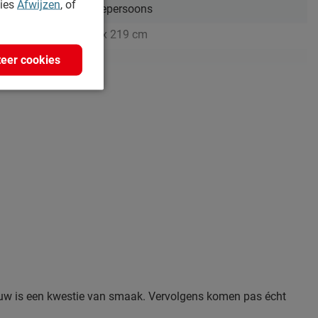
kies
Afwijzen
, of
Tweepersoons
166 x 219 cm
eer cookies
p)
Ja
100 cm
100 cm
eiken
spaanplaat
Excl. matras en bedbodem
vertrouwd degelijk
odem
Niet mogelijk
bouw is een kwestie van smaak. Vervolgens komen pas écht