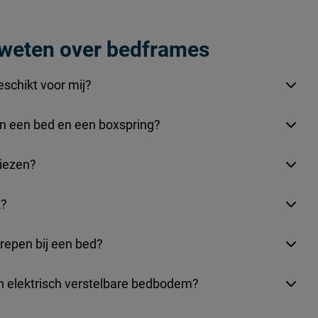
spaanplaat
l weten over bedframes
afnemen met een vochtige doek
eschikt voor mij?
2 jaar garantie volgens CBW voorwaarden
sen een bed en een boxspring?
iezen?
k?
repen bij een bed?
en elektrisch verstelbare bedbodem?