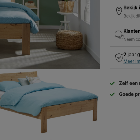
Bekijk 
Bekijk di
Klante
Neem co
2
jaar g
Meer in
Zelf een
Goede pri