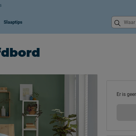
s
Slaaptips
fdbord
Er is gee