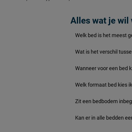
Materiaal poten
Alles wat je wi
Goed om te weten
Onderhoud
Welk bed is het meest g
Garantie
Wat is het verschil tus
Wanneer voor een bed k
Welk formaat bed kies i
Zit een bedbodem inbeg
Kan er in alle bedden e