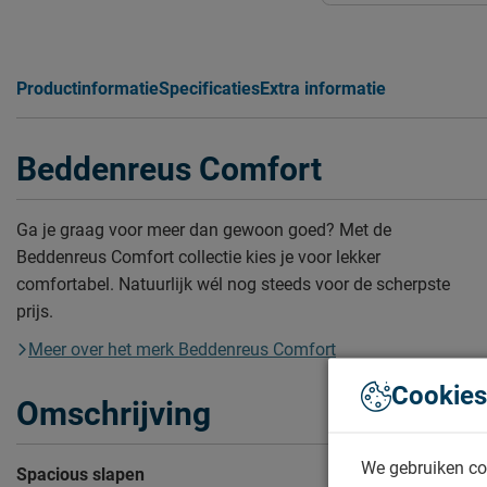
Productinformatie
Specificaties
Extra informatie
Beddenreus Comfort
Ga je graag voor meer dan gewoon goed? Met de
Beddenreus Comfort collectie kies je voor lekker
comfortabel. Natuurlijk wél nog steeds voor de scherpste
prijs.
Meer over het merk Beddenreus Comfort
Cookies
Omschrijving
We gebruiken co
Spacious slapen