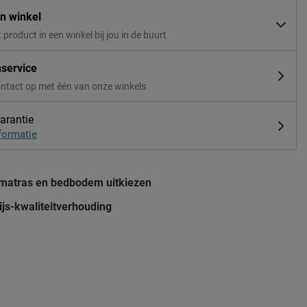
in winkel
t product in een winkel bij jou in de buurt
nservice
ntact op met één van onze winkels
arantie
formatie
 matras en bedbodem uitkiezen
js-kwaliteitverhouding