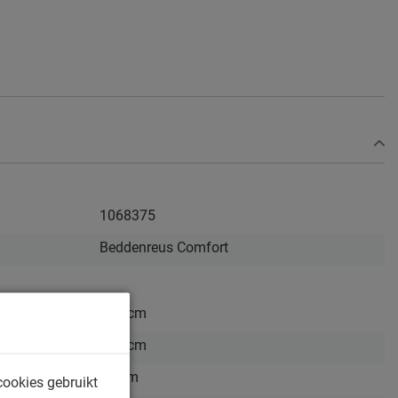
1068375
Beddenreus Comfort
160 cm
200 cm
50 cm
cookies gebruikt