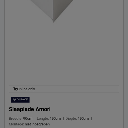
Online only
Slaaplade Amori
Breedte:
90cm
|
Lengte:
190cm
|
Diepte:
190cm
|
Montage:
niet inbegrepen