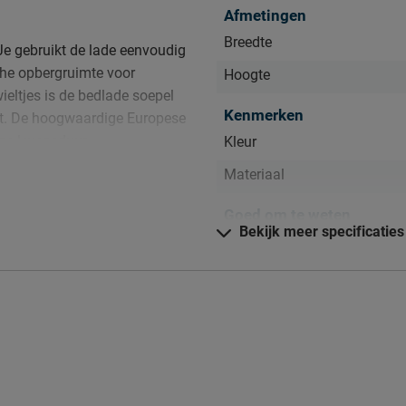
Afmetingen
Breedte
 Je gebruikt de lade eenvoudig
che opbergruimte voor
Hoogte
ieltjes is de bedlade soepel
Kenmerken
akt. De hoogwaardige Europese
nge levensduur.
Kleur
Materiaal
Goed om te weten
Bekijk meer specificaties
Onderhoud
Garantie
Montage
Leveranciersinformatie
lijk mooi én schoon houden.
Naam
, kun je terugvinden bij het