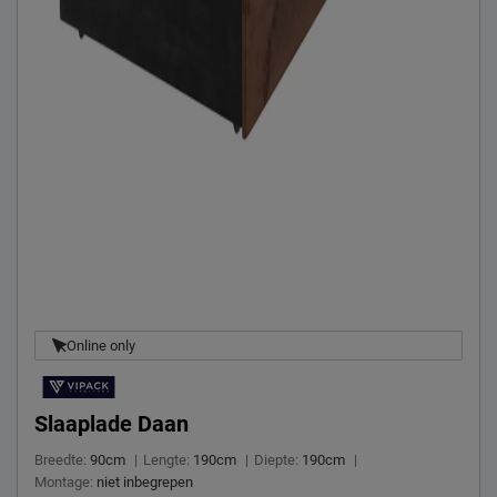
Online only
Slaaplade Daan
Breedte:
90cm
|
Lengte:
190cm
|
Diepte:
190cm
|
Montage:
niet inbegrepen