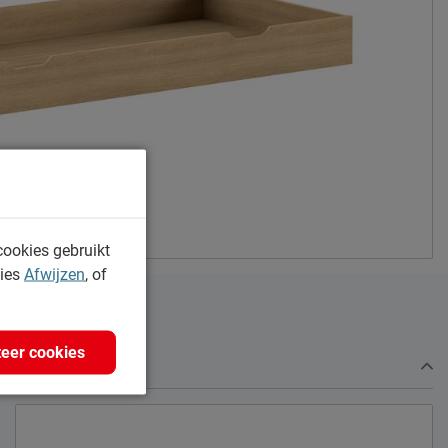
Meulebeeksestraat 51, 8710, Wielsbeke,
België
sales@vipack.be
cookies gebruikt
kies
Afwijzen
, of
eer cookies