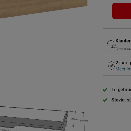
Klante
Neem co
2
jaar g
Meer in
Te gebrui
Stevig, 