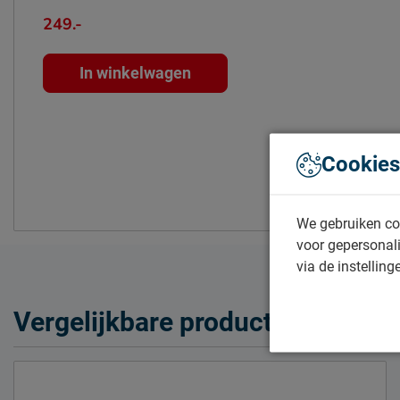
249.-
In winkelwagen
Cookies
We gebruiken co
voor gepersonali
via de instelling
Vergelijkbare producten