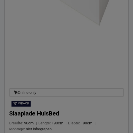
Online only
Slaaplade HuisBed
Breedte:
90cm
|
Lengte:
190cm
|
Diepte:
190cm
|
Montage:
niet inbegrepen