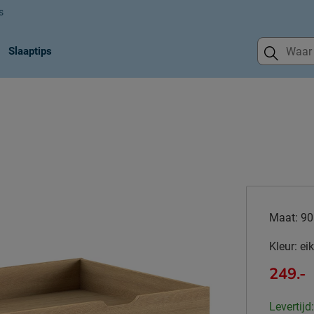
s
Slaaptips
Maat:
90
Kleur:
eik
249.-
Levertijd