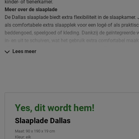
kinder- of tienerkamer.
Meer over de slaaplade
De Dallas slaaplade biedt extra flexibiliteit in de slaapkamer.
als comfortabele extra slaapplek voor een logé of als praktis
beddengoed, speelgoed of kleding. Dankzij de geïntegreerde w
in- en uit te schuiven, wat het gebruik extra comfortabel ma
eik zorgt voor ongeëvenaarde stevigheid, stabiliteit en een la
Lees meer
Deze slaaplade blinkt uit in:
Gemaakt van hoogwaardige Europese eik
Voorzien van wieltjes voor eenvoudig in- en uitschuiven
Te gebruiken als extra slaapplek of opbergruimte
Stevig, stabiel en duurzaam ontwerp
Yes, dit wordt hem!
·Geschikt voor huisbedden uit de DALLAS-collectie
Verzorging & Garantie
Slaaplade Dallas
Je nieuwe Nature Oak bedlade wil je natuurlijk zo lang moge
Alle schoonmaakinstructies, evenals de garantie op de bedlade
Maat
:
90 x 190 x 19 cm
kopje ‘Goed om te weten’.
Kleur
:
eik