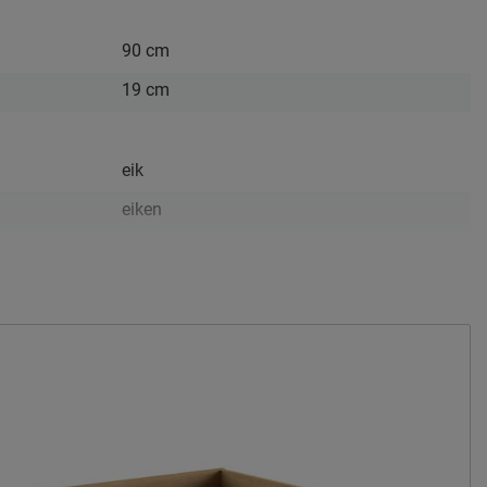
90 cm
19 cm
eik
eiken
Afnemen met een vochtig doekje
2 jaar garantie volgens CBW voorwaarden
niet inbegrepen
Vipack NV