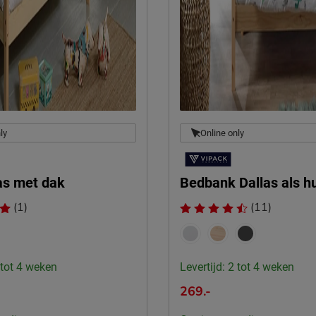
ly
Online only
as met dak
Bedbank Dallas als h
(1)
(11)
 tot 4 weken
Levertijd: 2 tot 4 weken
269.-