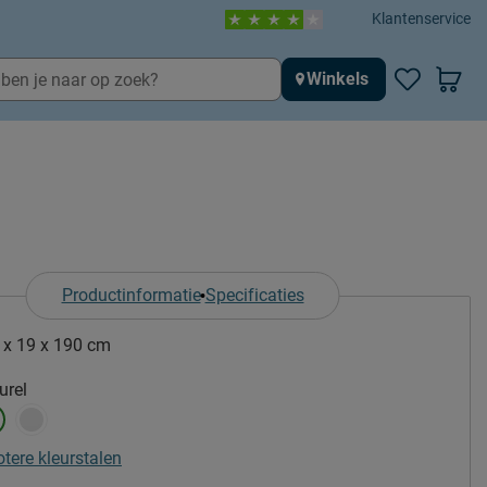
Klantenservice
Winkels
Productinformatie
Specificaties
 x 19 x 190 cm
urel
otere kleurstalen