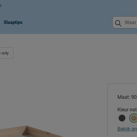
s
Slaaptips
 only
Maat:
90
Kleur
nat
Bekijk gr