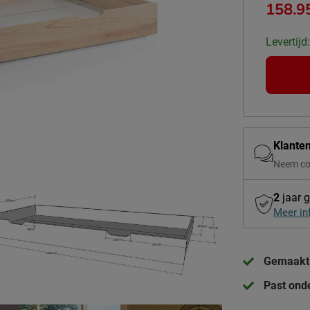
158.9
Levertijd
Klante
Neem co
2
jaar g
Meer in
Gemaakt 
Past onde