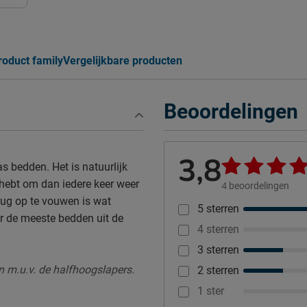
roduct family
Vergelijkbare producten
Beoordelingen
3,8
s bedden. Het is natuurlijk
n hebt om dan iedere keer weer
4
beoordelingen
rug op te vouwen is wat
5 sterren
r de meeste bedden uit de
4 sterren
3 sterren
n m.u.v. de halfhoogslapers.
2 sterren
1 ster