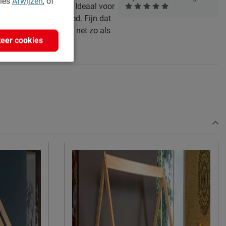
kies
Afwijzen
, of
derdeel van het bed. Ideaal voor
bruiken voor speelgoed. Fijn dat
eft van 90 cm breed, net zo als
eer cookies