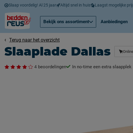
Slaap voordelig! Al 25 jaar
Altijd snel in huis
Laagst mogelijke prij
Bekijk ons assortiment
Aanbiedingen
Terug naar het overzicht
Slaaplade Dallas
Online
4
beoordelingen
In no-time een extra slaapplek