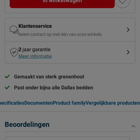
In winkelwagen
Klantenservice
Neem contact op met één van onze winkels
2
jaar garantie
Meer informatie
Gemaakt van sterk grenenhout
Past onder bijna alle Dallas bedden
ecificaties
Documenten
Product family
Vergelijkbare producten
Beoordelingen