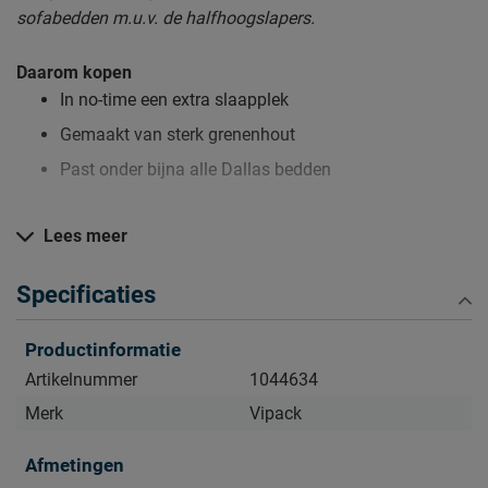
sofabedden m.u.v. de halfhoogslapers.
Daarom kopen
In no-time een extra slaapplek
Gemaakt van sterk grenenhout
Past onder bijna alle Dallas bedden
Lees meer
Zo blijft Slaaplade Dallas lang mooi (en schoon)
Kijk bij het kopje ‘Goed om te weten’ om alle tips & tricks te
Specificaties
zien.
Productinformatie
Artikelnummer
1044634
Merk
Vipack
Afmetingen