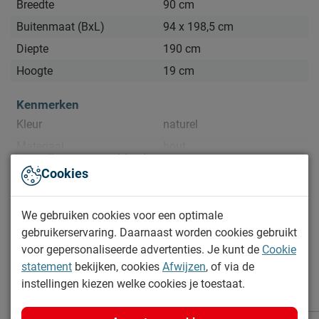
Breedte
90 cm
Buitenmaat (BxL)
94 x 198,5 cm
Diepte
190 cm
Hoogte
19 cm
Kenmerken
Kleur
naturel
Materiaal
hout
Bekijk meer specificaties
Cookies
Goed om te weten
Documenten
Afnemen met een vochtig
Onderhoud
We gebruiken cookies voor een optimale
doekje
gebruikerservaring. Daarnaast worden cookies gebruikt
Dallas slaaplade
2 jaar garantie volgens CBW
Garantie
voor gepersonaliseerde advertenties. Je kunt de
Cookie
voorwaarden
statement
bekijken, cookies
Afwijzen
, of via de
Meer van de serie Dallas
instellingen kiezen welke cookies je toestaat.
Leveranciersinformatie
Naam
Vipack NV