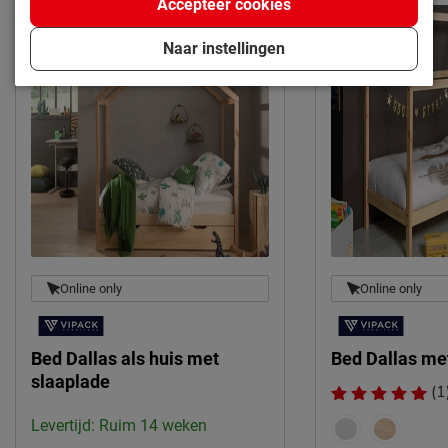
Accepteer cookies
Meulebeeksestraat 51,
Locatie
8710, Wielsbeke, België
Naar instellingen
Emailadres
sales@vipack.be
Online only
Online only
Bed Dallas als huis met
Bed Dallas me
slaaplade
(1
Levertijd: Ruim 14 weken