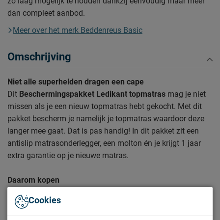
zo laag mogelijk te houden dankzij eenvoudig maar meer
dan compleet aanbod.
Meer over het merk Beddenreus Basic
Omschrijving
Niet alle superhelden dragen een cape
Dit
Beschermingspakket Ledikant topmatras
mag je niet
missen als je een nieuw topmatras hebt gekocht. Met dit
pakket bescherm je namelijk je topmatras waardoor deze
langer mee gaat. Dat is pas handig! In dit pakket zit een
antislip matrasonderlegger, een molton én je krijgt 1 jaar
extra garantie op je nieuwe matras.
Daarom kopen
1 jaar extra garantie op je nieuwe topmatras
Cookies
Laat je topmatras niet meer (weg) schuiven