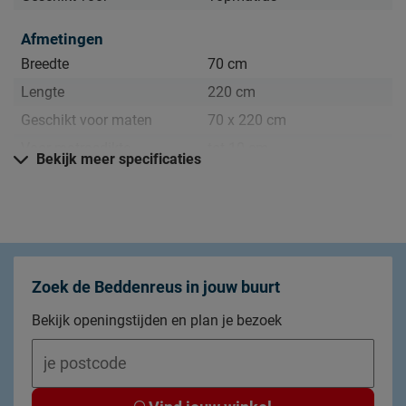
Afmetingen
Breedte
70 cm
Lengte
220 cm
Geschikt voor maten
70 x 220 cm
Voor matrasdikte
tot 10 cm
Bekijk meer specificaties
Materiaal
molton: katoen,
Materiaal
onderlegger: nopjes
latex/pvc
Zoek de Beddenreus in jouw buurt
Goed om te weten
Bekijk openingstijden en plan je bezoek
2 jaar garantie volgens CBW
Garantie
voorwaarden