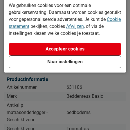
Je matras gaat langer mee
We gebruiken cookies voor een optimale
gebruikerservaring. Daarnaast worden cookies gebruikt
voor gepersonaliseerde advertenties. Je kunt de
Cookie
Zo blijven de producten van dit Beschermingspakket lang
statement
bekijken, cookies
Afwijzen
, of via de
mooi (en schoon)
instellingen kiezen welke cookies je toestaat.
De molton is wasbaar. De wasinstructies kun je vinden op
het waslabel.
Accepteer cookies
Lees meer
Naar instellingen
Specificaties
Productinformatie
Artikelnummer
631106
Merk
Beddenreus Basic
Anti-slip
matrasonderlegger -
bedbodems
Geschikt voor
Geschikt voor
Topmatras