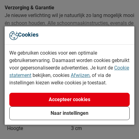
Verzorging & Garantie
Je nieuwe verlichting wil je natuurlijk zo lang mogelijk mooi
én schoon houden. Alle schoonmaakinstructies, evenals de
garantie op de verlichting, kun je terug vinden bij het kopje
Cookies
‘Goed om te weten’.
Lees meer
We gebruiken cookies voor een optimale
gebruikerservaring. Daarnaast worden cookies gebruikt
Specificaties
voor gepersonaliseerde advertenties. Je kunt de
Cookie
statement
bekijken, cookies
Afwijzen
, of via de
Productinformatie
instellingen kiezen welke cookies je toestaat.
Artikelnummer
1076271
Accepteer cookies
Afmetingen
Breedte
23 cm
Naar instellingen
Lengte
1 cm
Hoogte
3 cm