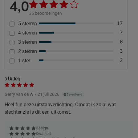
4,0
35
beoordelingen
17
5 sterren
7
4 sterren
6
3 sterren
3
2 sterren
2
1 ster
Uitleg
Gerry van de W
21 juli 2026
Geverifieerd
Heel fijn deze uitstapverlichting. Omdat ik zo al wat
slechter zie is dit een uitkomst.
Design
Kwaliteit