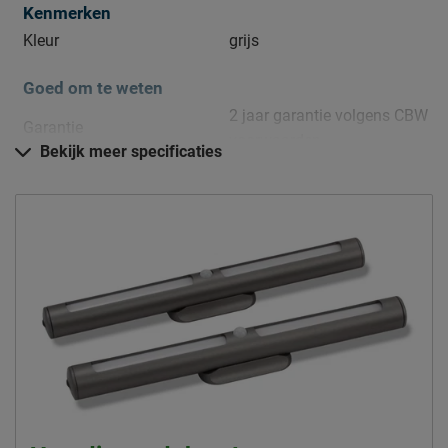
Kenmerken
Kleur
grijs
Goed om te weten
2 jaar garantie volgens CBW
Garantie
voorwaarden
Bekijk meer specificaties
Montage
niet inbegrepen
Onderhoud
Afnemen met een stofdoek
Leveranciersinformatie
Naam
Beter Bed B.V.
Postbus 716, 5400 AS,
Locatie
Uden, Nederland
Emailadres
info@beterbed.nl