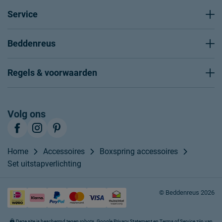
Service
Beddenreus
Regels & voorwaarden
Volg ons
Home
Accessoires
Boxspring accessoires
Set uitstapverlichting
© Beddenreus 2026
Deze site is beschermd tegen robots. Google
Privacy Statement
en
Terms of Service
zijn van