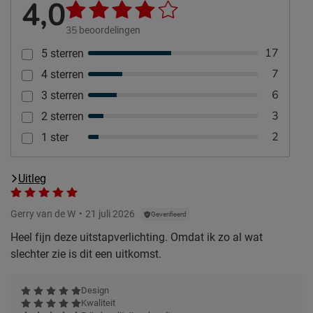
4,0
35
beoordelingen
17
5 sterren
7
4 sterren
6
3 sterren
3
2 sterren
2
1 ster
Uitleg
Gerry van de W
21 juli 2026
Geverifieerd
Heel fijn deze uitstapverlichting. Omdat ik zo al wat
slechter zie is dit een uitkomst.
Design
Kwaliteit