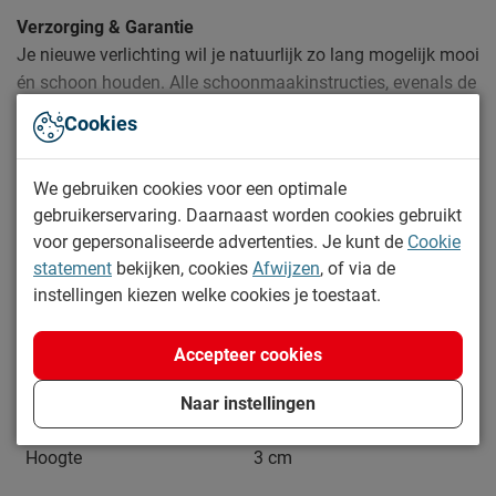
Verzorging & Garantie
Je nieuwe verlichting wil je natuurlijk zo lang mogelijk mooi
én schoon houden. Alle schoonmaakinstructies, evenals de
garantie op de verlichting, kun je terug vinden bij het kopje
Cookies
‘Goed om te weten’.
Lees meer
We gebruiken cookies voor een optimale
gebruikerservaring. Daarnaast worden cookies gebruikt
Specificaties
voor gepersonaliseerde advertenties. Je kunt de
Cookie
statement
bekijken, cookies
Afwijzen
, of via de
Productinformatie
instellingen kiezen welke cookies je toestaat.
Artikelnummer
1076273
Accepteer cookies
Afmetingen
Breedte
23 cm
Naar instellingen
Lengte
1 cm
Hoogte
3 cm