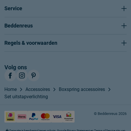
Service
Beddenreus
Regels & voorwaarden
Volg ons
Home
Accessoires
Boxspring accessoires
Set uitstapverlichting
© Beddenreus 2026
Deze site is beschermd tegen robots. Google
Privacy Statement
en
Terms of Service
zijn van