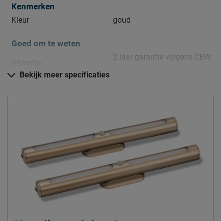
Kenmerken
Kleur
goud
Goed om te weten
2 jaar garantie volgens CBW
Garantie
voorwaarden
Bekijk meer specificaties
Montage
niet inbegrepen
Onderhoud
Afnemen met een stofdoek
Leveranciersinformatie
Naam
Beter Bed B.V.
Postbus 716, 5400 AS,
Locatie
Uden, Nederland
Emailadres
info@beterbed.nl