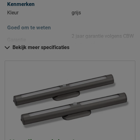
Kenmerken
Kleur
grijs
Goed om te weten
2 jaar garantie volgens CBW
Garantie
voorwaarden
Bekijk meer specificaties
Montage
niet inbegrepen
Onderhoud
Afnemen met een stofdoek
Leveranciersinformatie
Naam
Beter Bed B.V.
Postbus 716, 5400 AS,
Locatie
Uden, Nederland
Emailadres
info@beterbed.nl