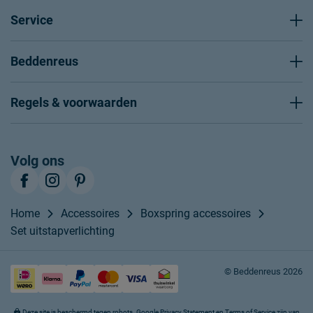
Service
Beddenreus
Regels & voorwaarden
Volg ons
Home
Accessoires
Boxspring accessoires
Set uitstapverlichting
© Beddenreus 2026
Deze site is beschermd tegen robots. Google
Privacy Statement
en
Terms of Service
zijn van