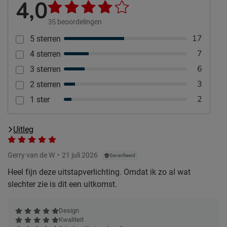
4,0
35
beoordelingen
17
5 sterren
7
4 sterren
6
3 sterren
3
2 sterren
2
1 ster
Uitleg
Gerry van de W
21 juli 2026
Geverifieerd
Heel fijn deze uitstapverlichting. Omdat ik zo al wat
slechter zie is dit een uitkomst.
Design
Kwaliteit