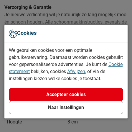
Verzorging & Garantie
Je nieuwe verlichting wil je natuurlijk zo lang mogelijk mooi
én schoon houden. Alle schoonmaakinstructies, evenals de
garantie op de verlichting, kun je terug vinden bij het kopje
Cookies
‘Goed om te weten’.
Lees meer
We gebruiken cookies voor een optimale
gebruikerservaring. Daarnaast worden cookies gebruikt
Specificaties
voor gepersonaliseerde advertenties. Je kunt de
Cookie
statement
bekijken, cookies
Afwijzen
, of via de
Productinformatie
instellingen kiezen welke cookies je toestaat.
Artikelnummer
1076271
Accepteer cookies
Afmetingen
Breedte
23 cm
Naar instellingen
Lengte
1 cm
Hoogte
3 cm