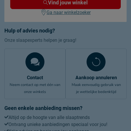
voorwaarden; 3 jaar op het
Vind jouw winkel
topmatras volgens
Ga naar winkelzoeker
Beddenreus voorwaarden
Leveranciersinformatie
Hulp of advies nodig?
Naam
Beddenreus B.V.
Onze slaapexperts helpen je graag!
Postbus 716, 5400 AS,
Locatie
Uden, Nederland
Emailadres
info@beddenreus.nl
Contact
Aankoop annuleren
Neem contact op met één van
Maak eenvoudig gebruik van
onze winkels
je wettelijke bedenktijd
Geen enkele aanbieding missen?
Altijd op de hoogte van alle slaaptrends
Ontvang unieke aanbiedingen speciaal voor jou!