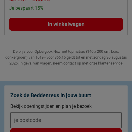
Je bespaart 15%
Topper
Modelnaam topper
Nove/Nox
In winkelwagen
Kern topper
HR-koudschuim
Materiaal tijk topper
polyester
Tijk topper afritsbaar
Ja
De prijs voor Opbergbox Nox met topmatras (140 x 200 cm, Luis,
donkergroen) van 1019.- voor 866.15 geldt tot en met zondag 30 augustus
Poten
2026.
In geval van vragen, neem contact op met onze
klantenservice
Modelnaam poten
Nove/Nox
Materiaal poten
hout
Kleur poten
bruin
Zoek de Beddenreus in jouw buurt
Goed om te weten
Bekijk openingstijden en plan je bezoek
5 jaar garantie op de
boxspring en het matras
volgens Beddenreus
Garantie