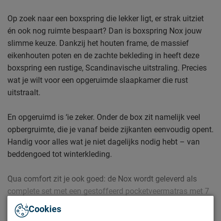
Op zoek naar een boxspring die lekker ligt, er strak uitziet
én ook nog ruimte bespaart? Dan is boxspring Nox jouw
slimme keuze. Dankzij het houten frame, de massief
eikenhouten poten en de zachte bekleding in heeft deze
boxspring een rustige, Scandinavische uitstraling. Precies
wat je wilt voor een opgeruimde slaapkamer die rust
uitstraalt.
En opgeruimd is ‘ie zeker. Onder de box zit namelijk veel
opbergruimte, die je vanaf beide zijkanten eenvoudig opent.
Handig voor alles wat je niet dagelijks nodig hebt – van
beddengoed tot winterkleding.
Qua comfort zit je ook goed: de Nox wordt geleverd als
complete set met een gestoffeerd pocketveermatras met 7
comfortzones dat zich aanpast aan jouw lichaam.
Cookies
Daarbovenop ligt een HR-koudschuim topmatras voor een
Lees meer