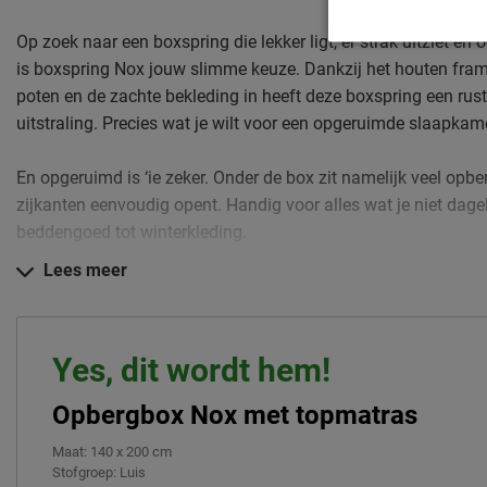
Op zoek naar een boxspring die lekker ligt, er strak uitziet é
is boxspring Nox jouw slimme keuze. Dankzij het houten fra
poten en de zachte bekleding in heeft deze boxspring een rus
uitstraling. Precies wat je wilt voor een opgeruimde slaapkamer
En opgeruimd is ‘ie zeker. Onder de box zit namelijk veel opbe
zijkanten eenvoudig opent. Handig voor alles wat je niet dage
beddengoed tot winterkleding.
Lees meer
Qua comfort zit je ook goed: de Nox wordt geleverd als compl
pocketveermatras met 7 comfortzones dat zich aanpast aan
ligt een HR-koudschuim topmatras voor een zachte, comforta
Yes, dit wordt hem!
Geschikt tot 120 kg per persoon en verkrijgbaar in meerdere 
Opbergbox Nox met topmatras
Daarom kopen
Maat
:
140 x 200 cm
Stofgroep
:
Luis
• Stijlvolle, Scandinavische look