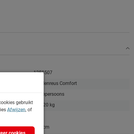
1258507
Beddenreus Comfort
Tweepersoons
cookies gebruikt
tot 120 kg
kies
Afwijzen
, of
165 cm
eer cookies