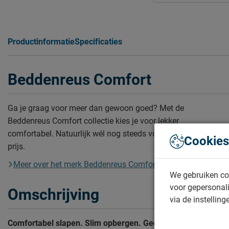
Productinformatie
Specificaties
Beddenreus Comfort
Ga je graag voor meer dan gewoon goed? Met de
Beddenreus Comfort collectie kies je voor lekker
comfortabel. Natuurlijk wél nog steeds voor de scherpste
Cookies
prijs.
Meer over het merk Beddenreus Comfort
We gebruiken co
voor gepersonali
Omschrijving
via de instelling
Comfortabel slapen. Slim opbergen. Geen cent te veel.