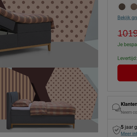
Bekijk gr
1019
Je bespa
Levertijd
Klante
Neem co
5
jaar g
Meer in