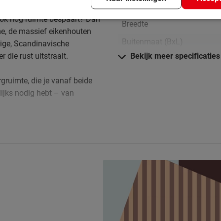
Instaphoogte in cm
n ook nog ruimte bespaart? Dan
Breedte
me, de massief eikenhouten
Buitenmaat (BxL)
tige, Scandinavische
 die rust uitstraalt.
Bekijk meer specificaties
Lengte
Hoogte hoofdbord
rgruimte, die je vanaf beide
lijks nodig hebt – van
Diepte Hoofdbord
Poothoogte
ete set met een gestoffeerd
Specificaties boxspring
 jouw lichaam. Daarbovenop
Kleur
bele toplaag.
Stofgroep
maten.
Uitvoering
Materiaal
Afdeklaag dikte