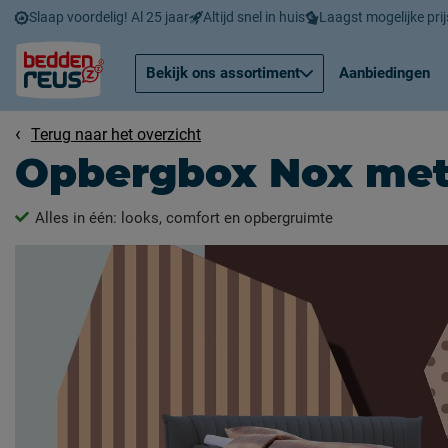
Slaap voordelig! Al 25 jaar
Altijd snel in huis
Laagst mogelijke prij
Bekijk ons assortiment
Aanbiedingen
Terug naar het overzicht
Opbergbox Nox met
Alles in één: looks, comfort en opbergruimte