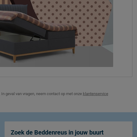
5,5
210
value)
7 zones
Nove/Nox
HR-koudschuim
polyester
.
In geval van vragen, neem contact op met onze
klantenservice
Ja
Nove/Nox
Zoek de Beddenreus in jouw buurt
hout