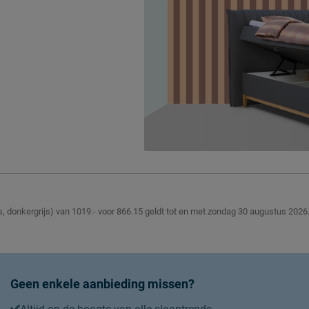
Aantal slagen per veer
everd
Aantal veren per m2 (circa)
Matras(sen)
Comfortzones - Matrassen (
Topper
en.
Modelnaam topper
Kern topper
Materiaal tijk topper
, donkergrijs) van 1019.- voor 866.15 geldt tot en met zondag 30 augustus 2026
Tijk topper afritsbaar
Poten
Modelnaam poten
Geen enkele aanbieding missen?
Materiaal poten