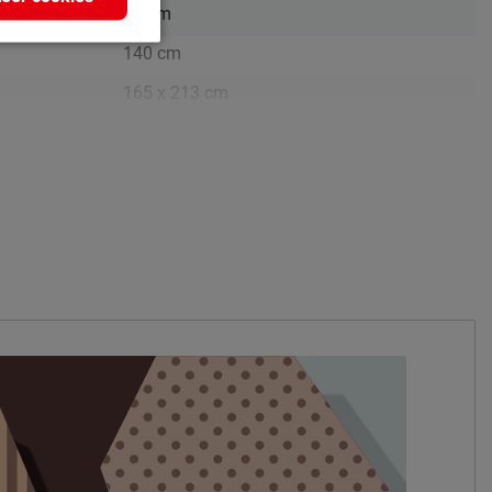
60 cm
140 cm
165 x 213 cm
200 cm
113 cm
13 cm
16 cm
donkergrijs
Luis
Vlak met opbergruimte
polyester
polyether SG25-2cm