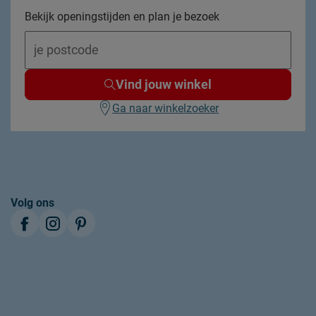
Bekijk openingstijden en plan je bezoek
bruin
5 jaar garantie op de boxspring en het matras
Vind jouw winkel
volgens Beddenreus voorwaarden; 3 jaar op
het topmatras volgens Beddenreus
Ga naar winkelzoeker
voorwaarden
Beddenreus B.V.
Postbus 716, 5400 AS, Uden, Nederland
Volg ons
info@beddenreus.nl