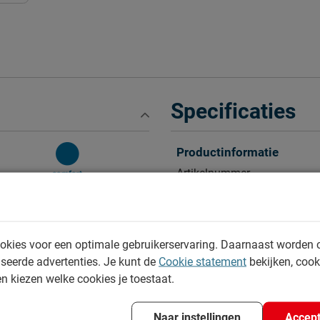
Specificaties
Productinformatie
Artikelnummer
Merk
Maatvoering
okies voor een optimale gebruikerservaring. Daarnaast worden 
Gewichtsklasse
seerde advertenties. Je kunt de
Cookie statement
bekijken, coo
en kiezen welke cookies je toestaat.
Afmetingen
Breedte hoofdbord
Naar instellingen
Accept