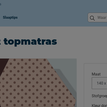
s
Slaaptips
 topmatras
Maat
Stofgroe
Kleur
don