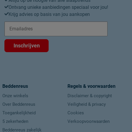
Altijd op de hoogte van alle slaaptrends
Ontvang unieke aanbiedingen speciaal voor jou!
Kleur poten
Krijg advies op basis van jou aankopen
Goed om te weten
Garantie
Inschrijven
Leveranciersinformatie
Naam
Locatie
Beddenreus
Regels & voorwaarden
Emailadres
Onze winkels
Disclaimer & copyright
Over Beddenreus
Veiligheid & privacy
Toegankelijkheid
Cookies
5 zekerheden
Verkoopvoorwaarden
Beddenreus zakelijk