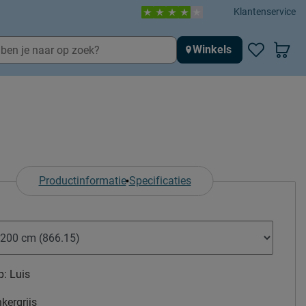
Klantenservice
Winkels
Productinformatie
Specificaties
p:
Luis
kergrijs