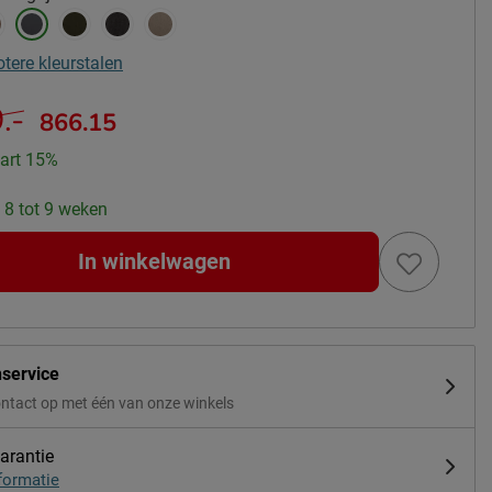
otere kleurstalen
.-
866.15
art 15%
: 8 tot 9 weken
In winkelwagen
nservice
ntact op met één van onze winkels
arantie
formatie