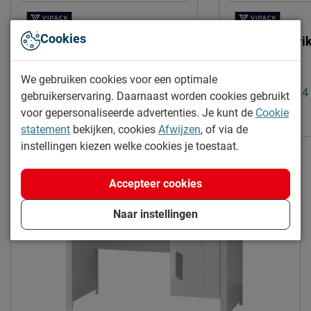
Cookies
Kinderkamer Erik met
Nachtkast Eri
nachtkast en 2-deurs kast
Uitvoering:
1 lade
We gebruiken cookies voor een optimale
Levertijd: 2 tot 4 weken
Levertijd: 2 tot 
gebruikerservaring. Daarnaast worden cookies gebruikt
943.-
voor gepersonaliseerde advertenties. Je kunt de
Cookie
109.-
statement
bekijken, cookies
Afwijzen
, of via de
Gratis verzending
instellingen kiezen welke cookies je toestaat.
Accepteer cookies
Naar instellingen