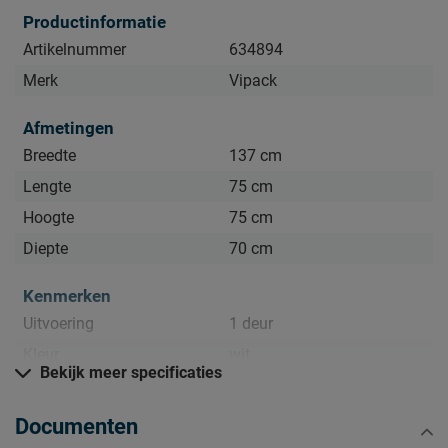
Productinformatie
Artikelnummer
634894
Merk
Vipack
Afmetingen
Breedte
137 cm
Lengte
75 cm
Hoogte
75 cm
Diepte
70 cm
Kenmerken
Uitvoering
1 deur
Kleur
wit
Bekijk meer specificaties
Goed om te weten
Documenten
Afnemen met een vochtig
Onderhoud