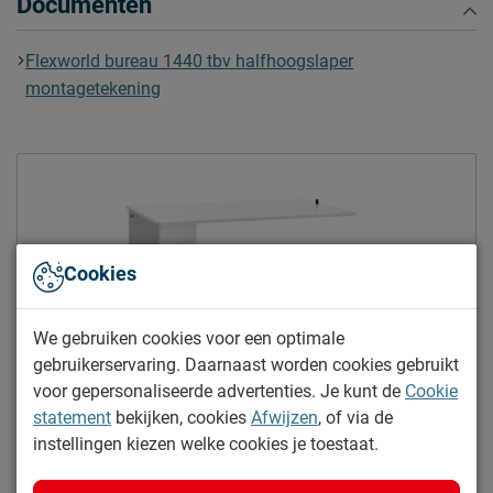
Documenten
Afnemen met een vochtig
Onderhoud
doekje
Flexworld bureau 1440 tbv halfhoogslaper
2 jaar garantie volgens CBW
montagetekening
Garantie
voorwaarden
Montage
niet inbegrepen
Leveranciersinformatie
Naam
Beter Bed B.V.
Postbus 716, 5400 AS,
Cookies
Locatie
Uden, Nederland
Emailadres
info@beterbed.nl
We gebruiken cookies voor een optimale
gebruikerservaring. Daarnaast worden cookies gebruikt
voor gepersonaliseerde advertenties. Je kunt de
Cookie
statement
bekijken, cookies
Afwijzen
, of via de
Yes, dit wordt hem!
instellingen kiezen welke cookies je toestaat.
Uitschuifbureau voor halfhoogslaper