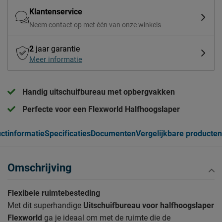
Klantenservice
Neem contact op met één van onze winkels
2
jaar garantie
Meer informatie
Handig uitschuifbureau met opbergvakken
Perfecte voor een Flexworld Halfhoogslaper
ctinformatie
Specificaties
Documenten
Vergelijkbare producten
Omschrijving
Flexibele ruimtebesteding
Met dit superhandige
Uitschuifbureau voor halfhoogslaper
Flexworld
ga je ideaal om met de ruimte die de