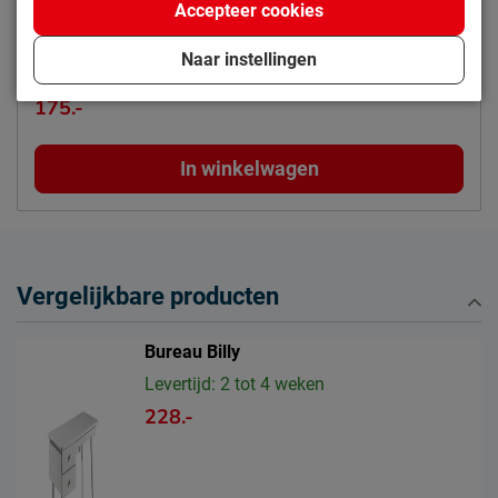
Accepteer cookies
Flexworld
Maat
:
60 x 74 x 96 cm
Naar instellingen
Kleur
:
wit
175.-
In winkelwagen
Vergelijkbare producten
Bureau Billy
Levertijd: 2 tot 4 weken
228.-