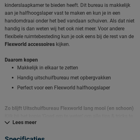
kinderslaapkamer te bieden heeft. Dit bureau is makkelijk
aan je halfhoogslaper vast te maken en kun je in een
handomdraai onder het bed vandaan schuiven. Als dat niet
handig is dan weten wij het ook niet meer. Voor andere
flexibele ruimtebesteding kun je ook eens bij de rest van de
Flexworld accessoires
kijken.
Daarom kopen
Makkelijk in elkaar te zetten
Handig uitschuifbureau met opbergvakken
Perfect voor een Flexworld halfhoogslaper
Zo blijft Uitschuifbureau Flexworld lang mooi (en schoon)
Kijk bij het kopje ‘Goed om te weten’ om alle tips & tricks te
Lees meer
zien.
Specificaties