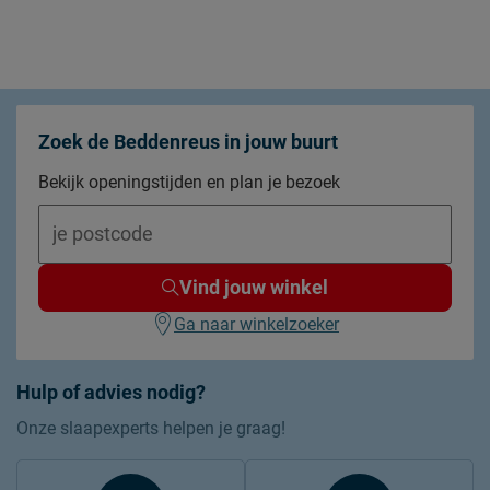
instopstrook over gehele
Type instopstrook
breedte
Materiaal
Materiaal
katoen
Zoek de Beddenreus in jouw buurt
Bekijk openingstijden en plan je bezoek
Onderhoud
Wasinstructies
wasbaar tot 60°C
drogen op gemiddelde
Drooginstructies
temperatuur
Vind jouw winkel
Strijkinstructies
normaal strijken 150°C
Ga naar winkelzoeker
Goed om te weten
Hulp of advies nodig?
2 jaar garantie volgens CBW
Garantie
voorwaarden
Onze slaapexperts helpen je graag!
Leveranciersinformatie