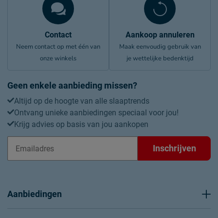
Naam
Beddenreus B.V.
Postbus 716, 5400 AS,
Locatie
Contact
Uden, Nederland
Aankoop annuleren
Neem contact op met één van
Maak eenvoudig gebruik van
Emailadres
info@beddenreus.nl
onze winkels
je wettelijke bedenktijd
Geen enkele aanbieding missen?
Altijd op de hoogte van alle slaaptrends
Ontvang unieke aanbiedingen speciaal voor jou!
Krijg advies op basis van jou aankopen
Inschrijven
Aanbiedingen