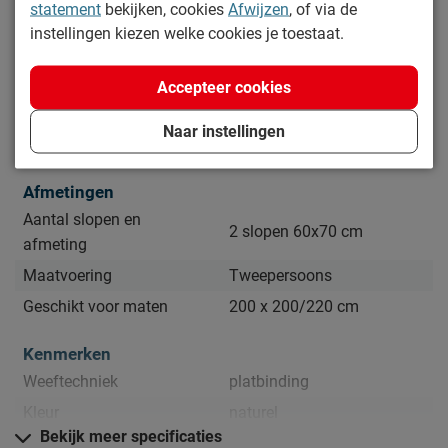
statement
bekijken, cookies
Afwijzen
, of via de
instellingen kiezen welke cookies je toestaat.
Specificaties
Productinformatie
Accepteer cookies
Artikelnummer
1224483
Naar instellingen
Merk
Beddenreus Comfort
Afmetingen
Aantal slopen en
2 slopen 60x70 cm
afmeting
Maatvoering
Tweepersoons
Geschikt voor maten
200 x 200/220 cm
Kenmerken
Weeftechniek
platbinding
Kleur
naturel
Bekijk meer specificaties
Dessin
bloemen