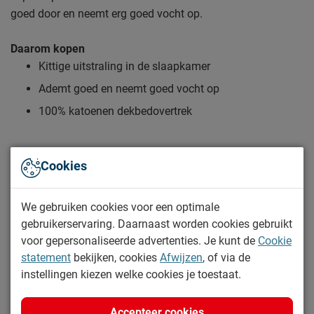
goed door en neemt erg goed vocht op.
Daarom kopen
Kittige uitstraling in de slaapkamer
Ademt goed en neemt goed vocht op
100% katoenen dekbedovertrek
Zo blijft Dekbedovertrek Nima lang mooi (en schoon)
Cookies
Kijk bij het kopje ‘Onderhoud’ om alle tips & tricks te zien.
Lees meer
We gebruiken cookies voor een optimale
gebruikerservaring. Daarnaast worden cookies gebruikt
Specificaties
voor gepersonaliseerde advertenties. Je kunt de
Cookie
statement
bekijken, cookies
Afwijzen
, of via de
Productinformatie
instellingen kiezen welke cookies je toestaat.
Artikelnummer
1183031
Merk
Frizzz
Accepteer cookies