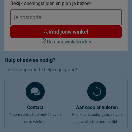
Bekijk openingstijden en plan je bezoek
Wasinstructies
wasbaar tot 60°C
Strijkinstructies
niet strijken
Goed om te weten
Vind jouw winkel
Onderhoud
regelmatig luchten
Ga naar winkelzoeker
2 jaar garantie volgens CBW
Garantie
voorwaarden
Hulp of advies nodig?
Duurzaamheid
Onze slaapexperts helpen je graag!
Duurzaam
duurzamer product
Duurzaamheidsdefinitie
Gecertificeerd natuurlijk
Contact
Aankoop annuleren
Neem contact op met één van
Maak eenvoudig gebruik van
onze winkels
je wettelijke bedenktijd