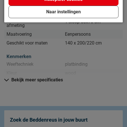
Afmetingen
Naar instellingen
Aantal slopen en
1 sloop 60x70 cm
afmeting
Maatvoering
Eenpersoons
Geschikt voor maten
140 x 200/220 cm
Kenmerken
Weeftechniek
platbinding
Kleur
wood
Bekijk meer specificaties
instopstrook over gehele
Type instopstrook
breedte
Materiaal
Materiaal
katoen
Zoek de Beddenreus in jouw buurt
Onderhoud