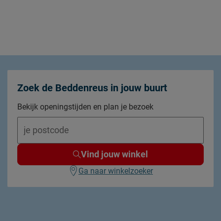
modern
landelijk
volwassenen
instopstrook over gehele breedte
Zoek de Beddenreus in jouw buurt
katoen
Bekijk openingstijden en plan je bezoek
wasbaar tot 60°C
Vind jouw winkel
Ga naar winkelzoeker
2 jaar garantie volgens CBW voorwaarden
duurzamer product