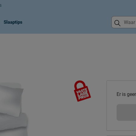
s
Slaaptips
Er is gee