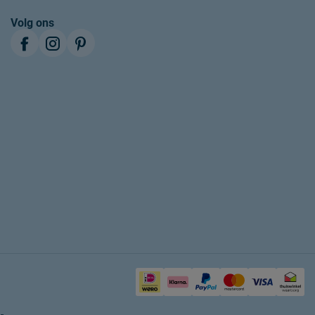
Gecertificeerd natuurlijk
Volg ons
Kayori
Sippenbroek 4, 7207 BZ, Zutphen, Nederland
info@kayori.nl