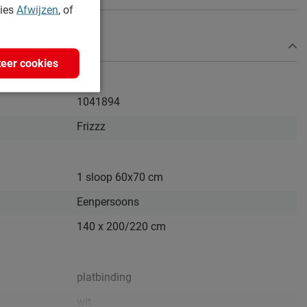
kies
Afwijzen
, of
eer cookies
1041894
Frizzz
1 sloop 60x70 cm
Eenpersoons
140 x 200/220 cm
platbinding
wit