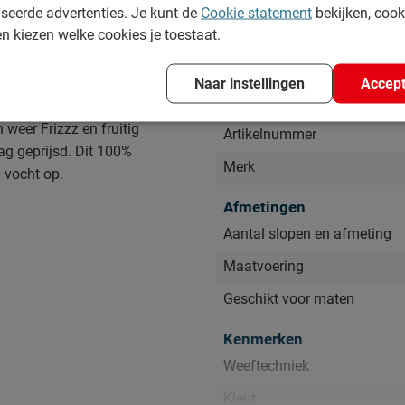
seerde advertenties. Je kunt de
Cookie statement
bekijken, coo
en kiezen welke cookies je toestaat.
Specificaties
Naar instellingen
Accept
Productinformatie
 weer Frizzz en fruitig
Artikelnummer
aag geprijsd. Dit 100%
Merk
 vocht op.
Afmetingen
Aantal slopen en afmeting
Maatvoering
Geschikt voor maten
Kenmerken
Weeftechniek
Kleur