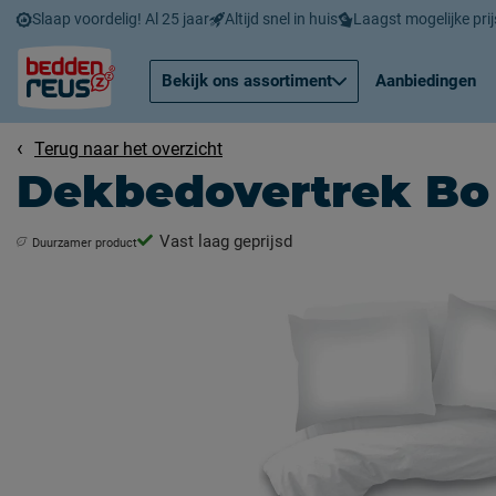
Slaap voordelig! Al 25 jaar
Altijd snel in huis
Laagst mogelijke prij
Bekijk ons assortiment
Aanbiedingen
Terug naar het overzicht
Dekbedovertrek Bo
Vast laag geprijsd
Duurzamer product