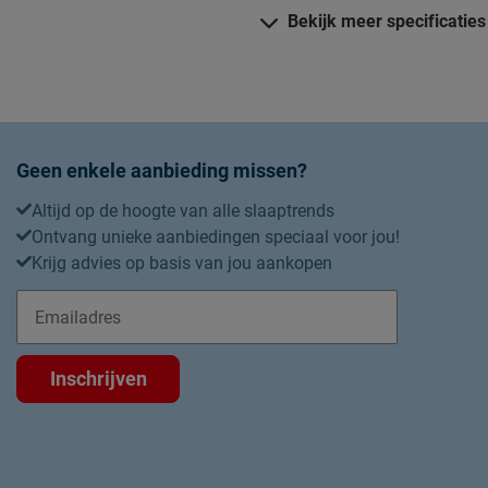
Bekijk meer specificaties
Stijl
Trend
Dessin
Type instopstrook
Geen enkele aanbieding missen?
Materiaal
Altijd op de hoogte van alle slaaptrends
Materiaal
Ontvang unieke aanbiedingen speciaal voor jou!
Krijg advies op basis van jou aankopen
Onderhoud
Wasinstructies
Goed om te weten
Inschrijven
Garantie
Duurzaamheid
Duurzaam