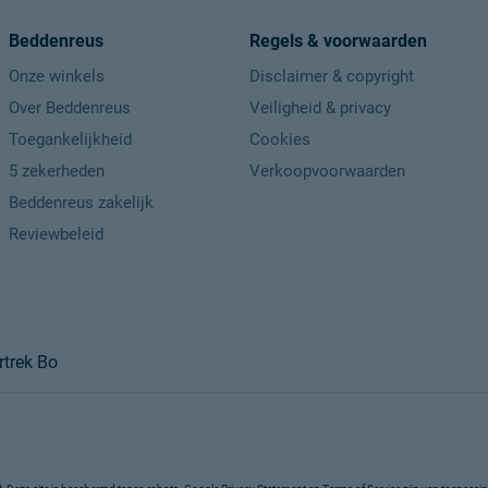
Duurzaamheidsdefinitie
Beddenreus
Regels & voorwaarden
Leveranciersinformatie
Onze winkels
Disclaimer & copyright
Naam
Over Beddenreus
Veiligheid & privacy
Toegankelijkheid
Cookies
Locatie
5 zekerheden
Verkoopvoorwaarden
Emailadres
Beddenreus zakelijk
Reviewbeleid
trek Bo