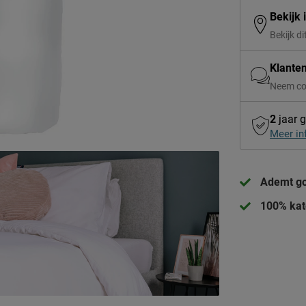
Bekijk 
Bekijk di
Klante
Neem co
2
jaar g
Meer in
Ademt go
100% kat