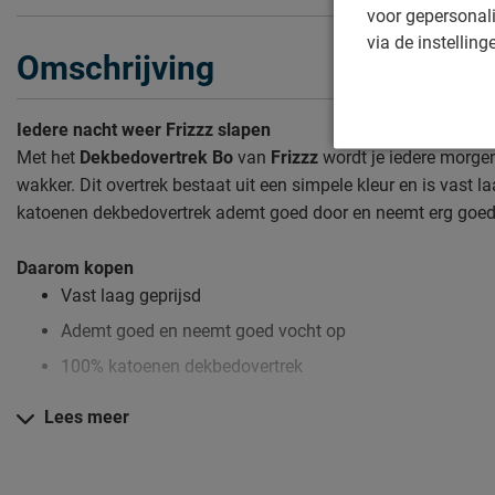
voor gepersonali
via de instelling
Omschrijving
Iedere nacht weer Frizzz slapen
Met het
Dekbedovertrek Bo
van
Frizzz
wordt je iedere morgen
wakker. Dit overtrek bestaat uit een simpele kleur en is vast l
katoenen dekbedovertrek ademt goed door en neemt erg goed
Daarom kopen
Vast laag geprijsd
Ademt goed en neemt goed vocht op
100% katoenen dekbedovertrek
Lees meer
Zo blijft Dekbedovertrek Bo lang mooi (en schoon)
Kijk bij het kopje ‘Onderhoud’ om alle tips & tricks te zien.