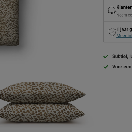
Klante
Neem co
1
jaar g
Meer in
Subtiel, 
Voor een 