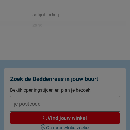
satijnbinding
zand
sfeervol
landelijk
volwassenen
instopstrook over gehele breedte
Zoek de Beddenreus in jouw buurt
katoen satijn
Bekijk openingstijden en plan je bezoek
wasbaar tot 60°C
Vind jouw winkel
drogen alleen op lage temperatuur
Ga naar winkelzoeker