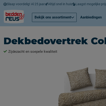
Slaap voordelig! Al 25 jaar
Altijd snel in huis
Laagst mogelijke prij
Bekijk ons assortiment
Aanbiedingen
Dekbedovertrek Co
Zijdezacht en soepele kwaliteit