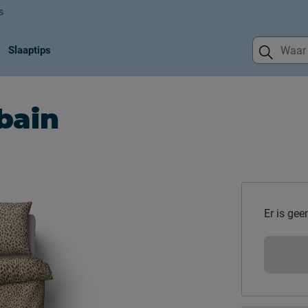
s
Slaaptips
bain
Er is gee