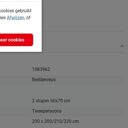
cookies gebruikt
kies
Afwijzen
, of
eer cookies
1083962
Beddenreus
2 slopen 60x70 cm
Tweepersoons
200 x 200/210/220 cm