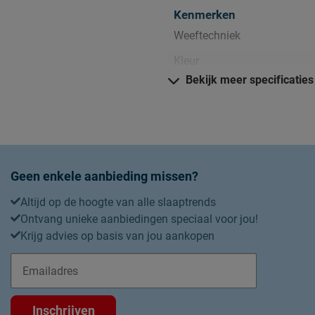
t je lang kunt genieten van je
Kenmerken
een dubbele instopstrook over
Weeftechniek
Kleur
Bekijk meer specificaties
Stijl
Trend
Dessin
Type instopstrook
Geen enkele aanbieding missen?
was na was kleurecht, zonder
Materiaal
Altijd op de hoogte van alle slaaptrends
 in de droger. Katoensatijn
Materiaal
Ontvang unieke aanbiedingen speciaal voor jou!
naast adviseren we je bed en
Krijg advies op basis van jou aankopen
et opstaan het dekbed op te
Onderhoud
Wasinstructies
Drooginstructies
vindt alle informatie over deze
Inschrijven