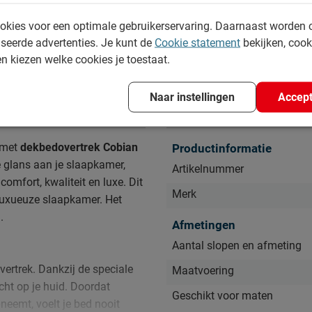
okies voor een optimale gebruikerservaring. Daarnaast worden 
seerde advertenties. Je kunt de
Cookie statement
bekijken, coo
en kiezen welke cookies je toestaat.
Naar instellingen
Accept
Specificaties
e met
dekbedovertrek
Cobian
Productinformatie
e glans aan je slaapkamer,
Artikelnummer
omfort, kwaliteit en luxe. Dit
Merk
 luxueuze slaapkamer.
Het
.
Afmetingen
Aantal slopen en afmeting
vertrek. Dankzij de speciale
Maatvoering
cht op je huid. Doordat
Geschikt voor maten
neemt, voelt je bed nooit