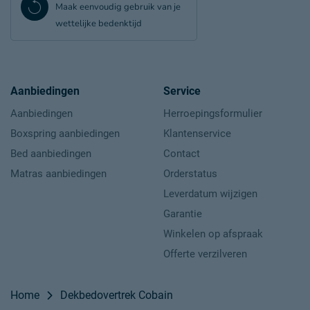
Maak eenvoudig gebruik van je
garantie en de levering bij het kopje ‘Goed om te weten’.
wettelijke bedenktijd
Aanbiedingen
Service
Aanbiedingen
Herroepingsformulier
Boxspring aanbiedingen
Klantenservice
Bed aanbiedingen
Contact
Matras aanbiedingen
Orderstatus
Leverdatum wijzigen
Garantie
Winkelen op afspraak
Offerte verzilveren
Home
Dekbedovertrek Cobain