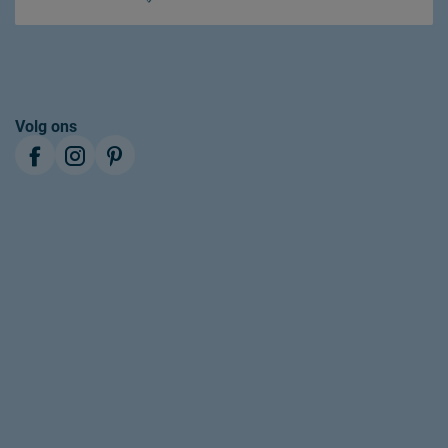
regelmatig luchten
1 jaar garantie volgens CBW voorwaarden
Volg ons