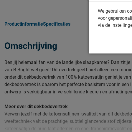
We gebruiken co
voor gepersonali
Productinformatie
Specificaties
via de instelling
Omschrijving
Ben jij helemaal fan van de landelijke slaapkamer? Dan zit j
van B Bright wel goed! Dit overtrek geeft niet alleen een mooi
onder dit dekbedovertrek van 100% katoensatijn geniet je van c
dekbedovertrek is daarom het perfecte basisitem voor in een
ontwerp is verkrijgbaar in verschillende kleuren en afmetingen
Meer over dit dekbedovertrek
Verwen jezelf met de katoensatijnen kwaliteit van dit dekbedo
weeftechniek valt de prachtige, subtiel glanzende stof zijdeza
katoensatijn de huid laat ademen en snel transpiratievocht op