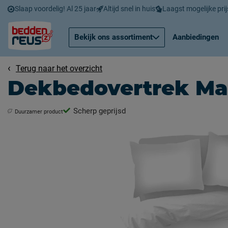
Slaap voordelig! Al 25 jaar
Altijd snel in huis
Laagst mogelijke prij
Bekijk ons assortiment
Aanbiedingen
Terug naar het overzicht
Dekbedovertrek M
Scherp geprijsd
Duurzamer product