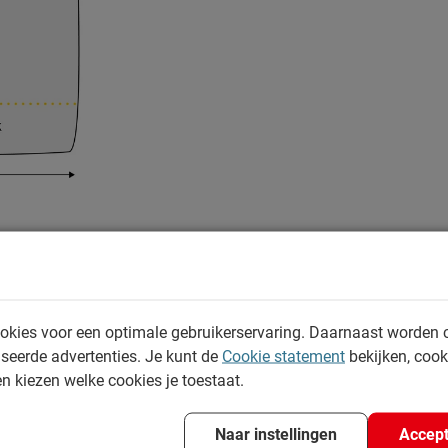
Specificaties
okies voor een optimale gebruikerservaring. Daarnaast worden 
Productinformatie
seerde advertenties. Je kunt de
Cookie statement
bekijken, coo
gen weer Frizzz en fruitig
en kiezen welke cookies je toestaat.
Artikelnummer
erp geprijsd. Dit
Merk
heeft dezelfde verkoelende
Naar instellingen
Accept