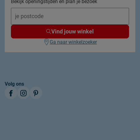
Bekijk openingstijden en plan je bezoek
wasbaar tot 60°C
Vind jouw winkel
drogen alleen op lage temperatuur
Ga naar winkelzoeker
2 jaar garantie volgens CBW voorwaarden
duurzamer product
Volg ons
Gecertificeerd natuurlijk
Kayori
Sippenbroek 4, 7207 BZ, Zutphen, Nederland
info@kayori.nl