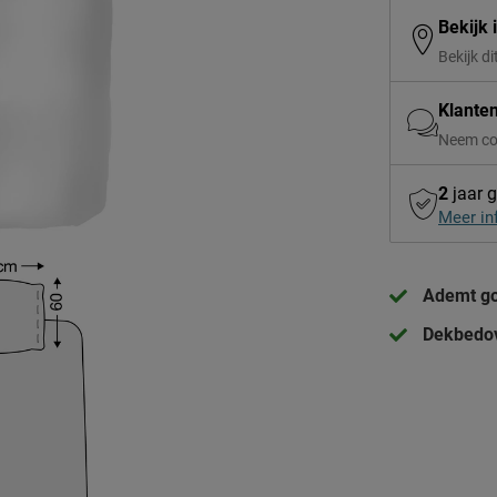
Bekijk 
Bekijk di
Klante
Neem co
2
jaar g
Meer in
Ademt go
Dekbedov