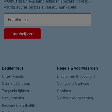
Ontvang unieke aanbiedingen speciaal voor jou!
Krijg advies op basis van jou aankopen
Onderhoud
Wasinstructies
Drooginstructies
Inschrijven
Goed om te weten
Garantie
Duurzaamheid
Duurzaam
Beddenreus
Regels & voorwaarden
Duurzaamheidsdefinitie
Onze winkels
Disclaimer & copyright
Over Beddenreus
Veiligheid & privacy
Leveranciersinformatie
Toegankelijkheid
Cookies
Naam
5 zekerheden
Verkoopvoorwaarden
Locatie
Beddenreus zakelijk
Emailadres