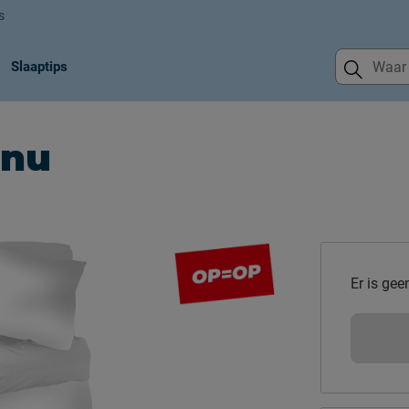
s
Slaaptips
anu
Er is gee