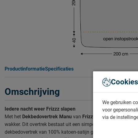
Productinformatie
Specificaties
Cookies
Omschrijving
We gebruiken co
Iedere nacht weer Frizzz slapen
voor gepersonali
Met het
Dekbedovertrek Manu
van
Frizzz
wordt je iedere mor
via de instelling
wakker. Dit overtrek bestaat uit een simpele kleur en is erg sch
dekbedovertrek van 100% katoen-satijn glanst extra mooi en 