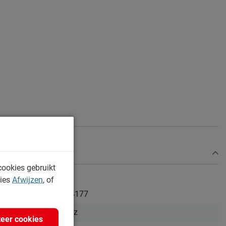
cookies gebruikt
kies
Afwijzen
, of
1054177
Frizzz
eer cookies