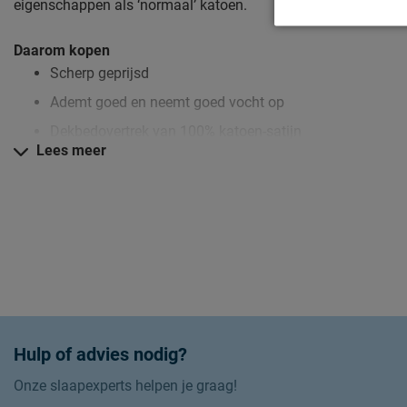
eigenschappen als ‘normaal’ katoen.
Daarom kopen
Scherp geprijsd
Ademt goed en neemt goed vocht op
Dekbedovertrek van 100% katoen-satijn
Lees meer
Zo blijft Dekbedovertrek Manu lang mooi (en schoon)
Kijk bij het kopje ‘Onderhoud’ om alle tips & tricks te zien.
Hulp of advies nodig?
Onze slaapexperts helpen je graag!