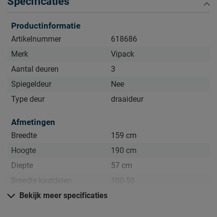
Specificaties
zien.
Productinformatie
Artikelnummer
618686
Merk
Vipack
Aantal deuren
3
Spiegeldeur
Nee
Type deur
draaideur
Afmetingen
Breedte
159 cm
Hoogte
190 cm
Diepte
57 cm
Breedte kastdelen
100-50
Maat
Bekijk meer specificaties
159 x 190 x 57 cm