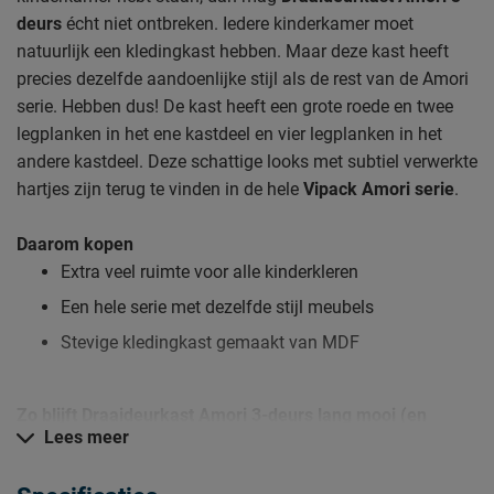
deurs
écht niet ontbreken. Iedere kinderkamer moet
natuurlijk een kledingkast hebben. Maar deze kast heeft
precies dezelfde aandoenlijke stijl als de rest van de Amori
serie. Hebben dus! De kast heeft een grote roede en twee
legplanken in het ene kastdeel en vier legplanken in het
andere kastdeel. Deze schattige looks met subtiel verwerkte
hartjes zijn terug te vinden in de hele
Vipack Amori serie
.
Daarom kopen
Extra veel ruimte voor alle kinderkleren
Een hele serie met dezelfde stijl meubels
Stevige kledingkast gemaakt van MDF
Zo blijft Draaideurkast Amori 3-deurs lang mooi (en
Lees meer
schoon)
Kijk bij het kopje ‘Goed om te weten’ om alle tips & tricks te