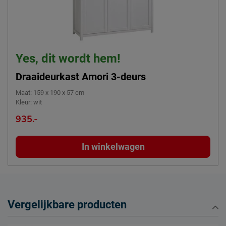
Yes, dit wordt hem!
Draaideurkast Amori 3-deurs
Maat
:
159 x 190 x 57 cm
Kleur
:
wit
935.-
In winkelwagen
Vergelijkbare producten