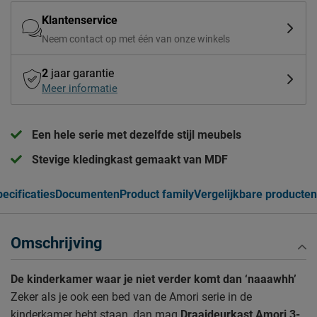
Klantenservice
Neem contact op met één van onze winkels
2
jaar garantie
Meer informatie
Een hele serie met dezelfde stijl meubels
Stevige kledingkast gemaakt van MDF
ecificaties
Documenten
Product family
Vergelijkbare producten
Omschrijving
De kinderkamer waar je niet verder komt dan ‘naaawhh’
Zeker als je ook een bed van de Amori serie in de
kinderkamer hebt staan, dan mag
Draaideurkast Amori 3-