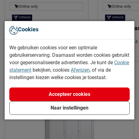
Leveranciersinformatie
Online only
Online only
Naam
Vipack NV
Meulebeeksestraat 51,
Bureau Amori
Bibliotheekka
Cookies
Locatie
8710, Wielsbeke, België
(1)
Levertijd: 2 tot 
Emailadres
sales@vipack.be
We gebruiken cookies voor een optimale
Uitvoering:
2 laden
|
Breedte:
130 cm
|
471.95
gebruikerservaring. Daarnaast worden cookies gebruikt
Hoogte:
85 cm
|
Diepte:
60 cm
voor gepersonaliseerde advertenties. Je kunt de
Cookie
Levertijd: 2 tot 4 weken
statement
bekijken, cookies
Afwijzen
, of via de
instellingen kiezen welke cookies je toestaat.
282.79
Accepteer cookies
Naar instellingen