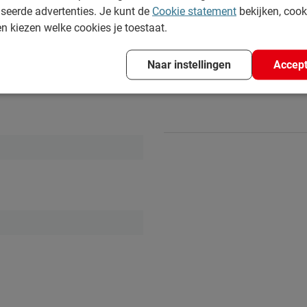
seerde advertenties. Je kunt de
Cookie statement
bekijken, coo
en kiezen welke cookies je toestaat.
Uitleg
Hr. Ritmeester
4 december 2024
Naar instellingen
Accept
Goede maat zeer comfortabel
k mooi én schoon houden. Alle
deken, kun je terug vinden bij