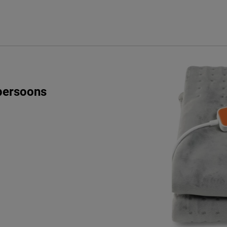
 (180min),
iliging
e volgens CBW voorwaarden
persoons
onal B.V.
AJ, Diemen, Nederland
a-international.com