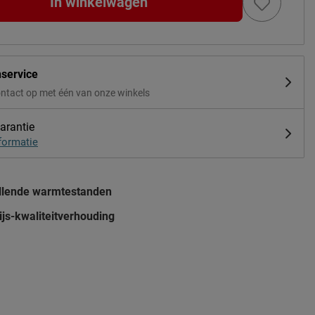
In winkelwagen
nservice
ntact op met één van onze winkels
arantie
formatie
illende warmtestanden
js-kwaliteitverhouding