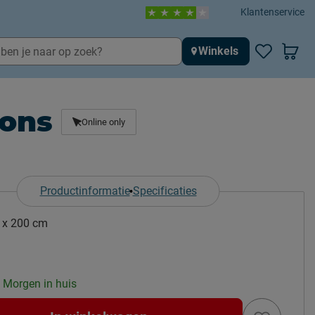
Klantenservice
Winkels
oons
Online only
Productinformatie
Specificaties
 x 200 cm
: Morgen in huis