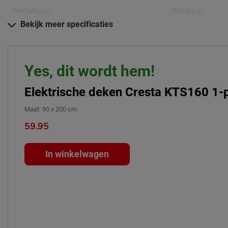
Onderhoud
Wasbaar
Bekijk meer specificaties
Inclusief: timer
Overige
overhittingsbeve
Goed om te weten
Yes, dit wordt hem!
Garantie
2 jaar garanti
Elektrische deken Cresta KTS160 1-
Leveranciersinformatie
Maat
:
90 x 200 cm
Naam
Cresta internati
59.95
Locatie
Sniep 73, 1112 
In winkelwagen
Emailadres
ab.benay@crest