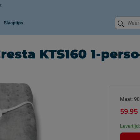
s
Slaaptips
resta KTS160 1-pers
Maat:
90
59.95
Levertijd