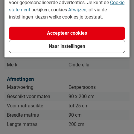
Kijk bij het kopje ‘Onderhoud’ om alle tips & tricks te zien.
voor gepersonaliseerde advertenties. Je kunt de
Cookie
statement
bekijken, cookies
Afwijzen
, of via de
Lees meer
instellingen kiezen welke cookies je toestaat.
Specificaties
Accepteer cookies
Naar instellingen
Productinformatie
Artikelnummer
602260
Merk
Cinderella
Afmetingen
Maatvoering
Eenpersoons
Geschikt voor maten
90 x 200 cm
Voor matrasdikte
tot 25 cm
Breedte matras
90 cm
Lengte matras
200 cm