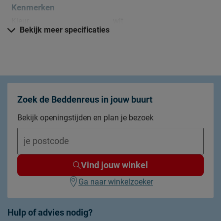
Kenmerken
Kleur
wit
Bekijk meer specificaties
Weeftechniek
platbinding
Geschikt voor
Matras
Materiaal
Materiaal
katoen
Zoek de Beddenreus in jouw buurt
Onderhoud
Bekijk openingstijden en plan je bezoek
Wasinstructies
wasbaar tot 60°C
Goed om te weten
2 jaar garantie volgens CBW
Vind jouw winkel
Garantie
voorwaarden
Ga naar winkelzoeker
Hulp of advies nodig?