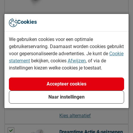
Handvatten
Ja
Tijk afritsbaar
Ja
Anti huisstofmijt
Nee
Cookies
Advies bedbodem
Hoofdkussen Dreamtime 800
We gebruiken cookies voor een optimale
binnenvering bodem,
5% korting
gebruikerservaring. Daarnaast worden cookies gebruikt
Geschikt voor de
lattenbodem met min. 28
Maat:
50 x 60 cm
voor gepersonaliseerde advertenties. Je kunt de
Cookie
volgende bedbodems
latten, schotelbodem,
statement
bekijken, cookies
Afwijzen
, of via de
(inzet)boxspring
Hoogte:
10 cm
instellingen kiezen welke cookies je toestaat.
Geschikt voor verstelbare
40.-
Ja
bedbodem
Accepteer cookies
Goed om te weten
Naar instellingen
2 jaar garantie volgens
Garantie
Beddenreus voorwaarden
Kies alternatief
1x per maand
Onderhoud
draaien;molton en anti-
Dreamtime Actie 4-seizoenen