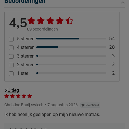
Beoordelingen
4,5
89
beoordelingen
54
5 sterren
28
4 sterren
3
3 sterren
2
2 sterren
2
1 ster
Uitleg
Christine Baaij-swiech
7 augustus 2026
Geverifieerd
Ik heb heerlijk geslapen op mijn nieuwe matras.