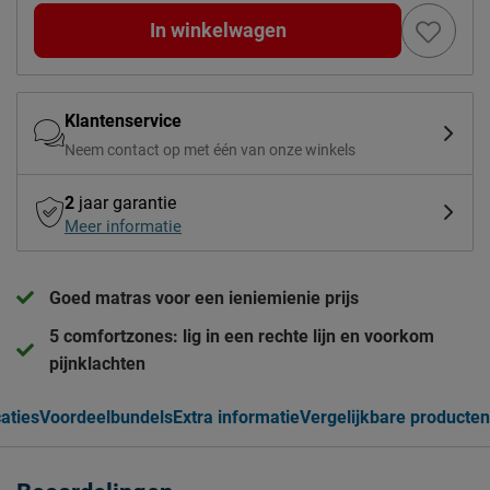
In winkelwagen
Klantenservice
Neem contact op met één van onze winkels
2
jaar garantie
Meer informatie
Goed matras voor een ieniemienie prijs
5 comfortzones: lig in een rechte lijn en voorkom
pijnklachten
caties
Voordeelbundels
Extra informatie
Vergelijkbare producten