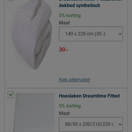
slipdek gebruiken
dekbed synthetisch
tijk wasbaar tot 60°C (zie
Wasinstructies
5% korting
instructie waslabel)
Maat
drogen op gemiddelde
Drooginstructies
temperatuur
Leveranciersinformatie
30.-
Naam
Beter Bed B.V.
Postbus 716, 5400 AS,
Locatie
Uden, Nederland
Kies alternatief
Emailadres
info@beterbed.nl
Hoeslaken Dreamtime Fitted
5% korting
Maat