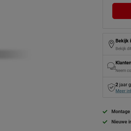
Bekijk 
Bekijk di
Klante
Neem co
2
jaar g
Meer in
Montage 
Nieuwe in