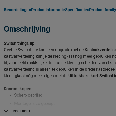
Beoordelingen
Productinformatie
Specificaties
Product famil
Omschrijving
Switch things up
Geef je SwitchLine kast een upgrade met de
Kastvakverdelin
kastvakverdeling kun je de kledingkast nóg meer gebruiken hoe 
bijvoorbeeld makkelijker bepaalde kleding scheiden van elkaar
kastvakverdeling is alleen te gebruiken in de brede kastgedeel
kledingkast nóg meer eigen met de
Uittrekbare korf SwitchL
Daarom kopen
Scherp geprijsd
Montage is zo gepiept
Lees meer
Nieuwe indeling van je kast