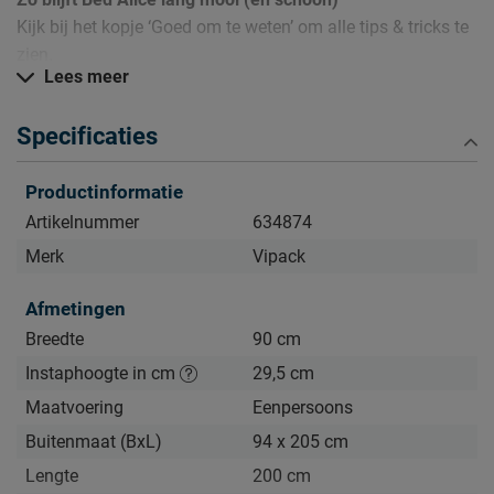
Kijk bij het kopje ‘Goed om te weten’ om alle tips & tricks te
zien.
Lees meer
Specificaties
Productinformatie
Artikelnummer
634874
Merk
Vipack
Afmetingen
Breedte
90 cm
Instaphoogte in cm
29,5 cm
Maatvoering
Eenpersoons
Buitenmaat (BxL)
94 x 205 cm
Lengte
200 cm