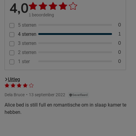
4,0
1
beoordeling
0
5 sterren
1
4 sterren
0
3 sterren
0
2 sterren
0
1 ster
Uitleg
Dela Bruce
13 september 2022
Geverifieerd
Alice bed is still full en romantische om in slaap kamer te
hebben.