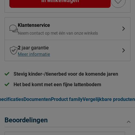
In winkelwagen
Klantenservice
Neem contact op met één van onze winkels
2
jaar garantie
Meer informatie
Stevig kinder-/tienerbed voor de komende jaren
Het bed komt met een fijne lattenbodem
ecificaties
Documenten
Product family
Vergelijkbare producten
Beoordelingen