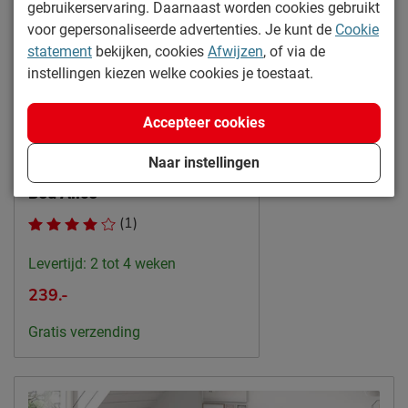
gebruikerservaring. Daarnaast worden cookies gebruikt
Goed om te weten
voor gepersonaliseerde advertenties. Je kunt de
Cookie
Afnemen met een vochtig
Onderhoud
statement
bekijken, cookies
Afwijzen
, of via de
doekje
instellingen kiezen welke cookies je toestaat.
2 jaar garantie volgens CBW
Garantie
voorwaarden
Accepteer cookies
Online only
Montage
niet inbegrepen
Naar instellingen
Duurzaamheid
Bed Alice
Duurzaam
duurzamer product
(1)
Duurzaamheidsdefinitie
Modulair
Levertijd: 2 tot 4 weken
Leveranciersinformatie
239.-
Naam
Vipack NV
Meulebeeksestraat 51,
Gratis verzending
Locatie
8710, Wielsbeke, België
Emailadres
sales@vipack.be