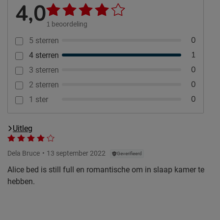
4,0
1
beoordeling
0
5 sterren
1
4 sterren
0
3 sterren
0
2 sterren
0
1 ster
Uitleg
Dela Bruce
13 september 2022
Geverifieerd
Alice bed is still full en romantische om in slaap kamer te
hebben.