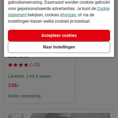
gebruikerservaring. Daarnaast worden cookies gebruikt
Goed om te weten
voor gepersonaliseerde advertenties. Je kunt de
Cookie
Afnemen met een vochtig
Onderhoud
statement
bekijken, cookies
Afwijzen
, of via de
doekje
instellingen kiezen welke cookies je toestaat.
2 jaar garantie volgens CBW
Garantie
voorwaarden
Accepteer cookies
Online only
Montage
niet inbegrepen
Naar instellingen
Duurzaamheid
Bed Alice
Duurzaam
duurzamer product
(1)
Duurzaamheidsdefinitie
Modulair
Levertijd: 2 tot 4 weken
Leveranciersinformatie
239.-
Naam
Vipack NV
Meulebeeksestraat 51,
Gratis verzending
Locatie
8710, Wielsbeke, België
Emailadres
sales@vipack.be