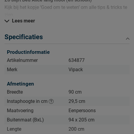
Kijk bij het kopje ‘Goed om te weten’ om alle tips & tricks te
zien.
Lees meer
Specificaties
Productinformatie
Artikelnummer
634877
Merk
Vipack
Afmetingen
Breedte
90 cm
Instaphoogte in cm
29,5 cm
Maatvoering
Eenpersoons
Buitenmaat (BxL)
94 x 205 cm
Lengte
200 cm