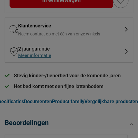
In winkelwagen
Klantenservice
Neem contact op met één van onze winkels
2
jaar garantie
Meer informatie
Stevig kinder-/tienerbed voor de komende jaren
Het bed komt met een fijne lattenbodem
ecificaties
Documenten
Product family
Vergelijkbare producten
Beoordelingen