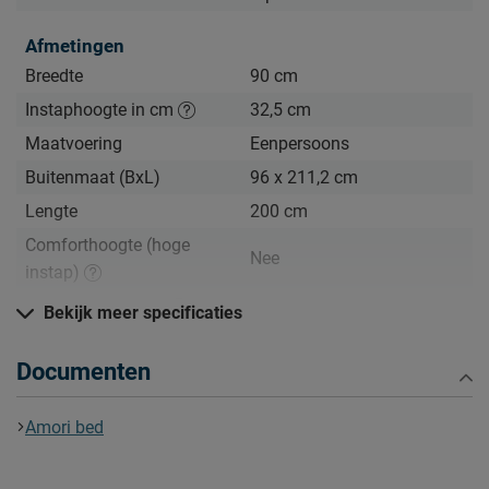
Afmetingen
Breedte
90 cm
Instaphoogte in cm
32,5 cm
Maatvoering
Eenpersoons
Buitenmaat (BxL)
96 x 211,2 cm
Lengte
200 cm
Comforthoogte (hoge
Nee
instap)
Hoogte hoofdbord
80 cm
Bekijk meer specificaties
Hoogte
80 cm
Documenten
Kenmerken
Thema bed
geen
Amori bed
Elektrisch verstelbare
Mogelijk
bedbodem mogelijk?