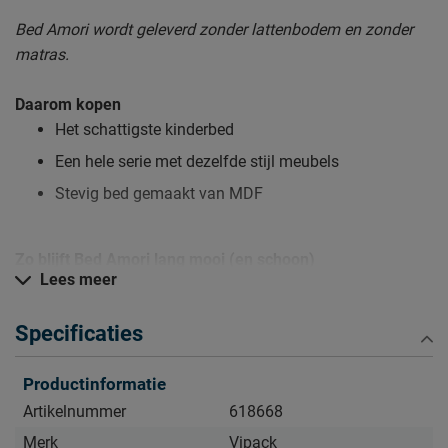
Bed Amori wordt geleverd zonder lattenbodem en zonder
matras.
Daarom kopen
Het schattigste kinderbed
Een hele serie met dezelfde stijl meubels
Stevig bed gemaakt van MDF
Zo blijft Bed Amori lang mooi (en schoon)
Lees meer
Kijk bij het kopje ‘Goed om te weten’ om alle tips & tricks te
zien.
Specificaties
Productinformatie
Artikelnummer
618668
Merk
Vipack