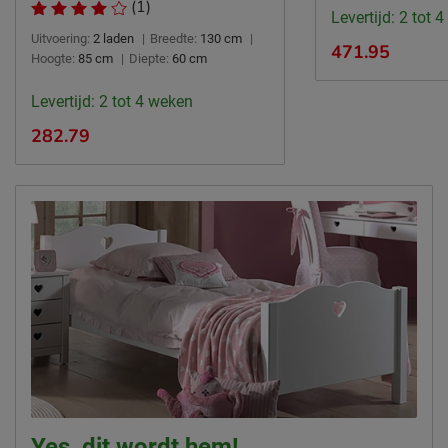
(1)
Levertijd: 2 tot 
Duurzaam
duurzamer product
Uitvoering:
2 laden
|
Breedte:
130 cm
|
471.95
Hoogte:
85 cm
|
Diepte:
60 cm
Leveranciersinformatie
Naam
Vipack NV
Levertijd: 2 tot 4 weken
Meulebeeksestraat 51,
282.79
Locatie
8710, Wielsbeke, België
Emailadres
sales@vipack.be
Yes, dit wordt hem!