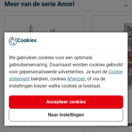
Meer van de serie Amori
Uitvoering
Excl. matras en bedbodem
Kleur
wit
Materiaal
MDF
Materiaal poten
hout
Cookies
Type bed
Standaard
We gebruiken cookies voor een optimale
Goed om te weten
gebruikerservaring. Daarnaast worden cookies gebruikt
Afnemen met een vochtig
Onderhoud
voor gepersonaliseerde advertenties. Je kunt de
Cookie
doekje
statement
bekijken, cookies
Afwijzen
, of via de
2 jaar garantie volgens CBW
instellingen kiezen welke cookies je toestaat.
Garantie
voorwaarden
Montage
niet inbegrepen
Accepteer cookies
Online only
Online only
Kijk ook eens naar de
Overige
Naar instellingen
bijpassende bijmeubelen
Bureau Amori
Bibliotheekka
Duurzaamheid