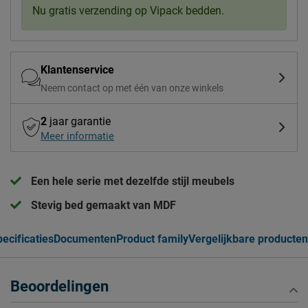
Nu gratis verzending op Vipack bedden.
Klantenservice
Neem contact op met één van onze winkels
2
jaar garantie
Meer informatie
Een hele serie met dezelfde stijl meubels
Stevig bed gemaakt van MDF
ecificaties
Documenten
Product family
Vergelijkbare producten
Beoordelingen