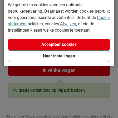
We gebruiken cookies voor een optimale
Goed om te weten
gebruikerservaring. Daarnaast worden cookies gebruikt
Afnemen met een vochtig
Onderhoud
voor gepersonaliseerde advertenties. Je kunt de
Cookie
doekje
Yes, dit wordt hem!
statement
bekijken, cookies
Afwijzen
, of via de
2 jaar garantie volgens CBW
instellingen kiezen welke cookies je toestaat.
Garantie
Bed Bronxx
voorwaarden
Montage
niet inbegrepen
Maat
:
90 x 200 cm
Accepteer cookies
Kleur
:
wit
Leveranciersinformatie
199.-
Naar instellingen
Naam
Vipack NV
Meulebeeksestraat 51,
In winkelwagen
Locatie
8710, Wielsbeke, België
Emailadres
sales@vipack.be
Nu gratis verzending op Vipack bedden.
De promotie Nu gratis verzending op Vipack bedden. voor het artikel Bed