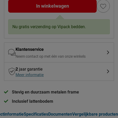
In winkelwagen
Nu gratis verzending op Vipack bedden.
Klantenservice
Neem contact op met één van onze winkels
2
jaar garantie
Meer informatie
Stevig en duurzaam metalen frame
Inclusief lattenbodem
ctinformatie
Specificaties
Documenten
Vergelijkbare producten