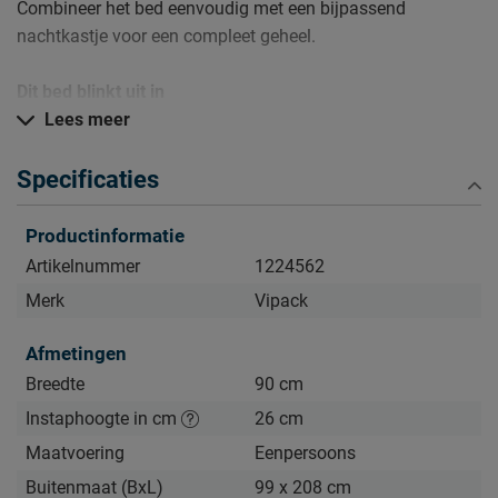
Combineer het bed eenvoudig met een bijpassend
nachtkastje voor een compleet geheel.
Dit bed blinkt uit in
Lees meer
Industriële en stoere uitstraling
Stevig en duurzaam metalen frame
Specificaties
Inclusief lattenbodem
Productinformatie
Verzorging & Garantie
Je nieuwe bed wil je natuurlijk zo lang mogelijk mooi én
Artikelnummer
1224562
schoon houden. Alle schoonmaakinstructies, evenals de
Merk
Vipack
garantie op het bed, kun je terugvinden bij het kopje ‘Goed
om te weten’.
Afmetingen
Breedte
90 cm
Instaphoogte in cm
26 cm
Maatvoering
Eenpersoons
Buitenmaat (BxL)
99 x 208 cm