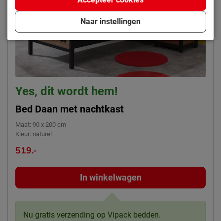
Accepteer cookies
Naar instellingen
Yes, dit wordt hem!
Bed Daan met nachtkast
Maat
:
90 x 200 cm
Kleur
:
naturel
519.-
In winkelwagen
Nu gratis verzending op Vipack bedden.