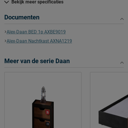
Hoogte hoofdbord
75 cm
Bekijk meer specificaties
Hoogte
80 cm
Documenten
Kenmerken
Thema bed
geen
Alex-Daan BED 1p AXBE9019
Elektrisch verstelbare
Alex-Daan Nachtkast AXNA1219
Mogelijk
bedbodem mogelijk?
Uitvoering
Excl. matras en bedbodem
Meer van de serie Daan
Kleur
naturel
Materiaal
grenen
Materiaal poten
grenen
Type bed
Standaard
Goed om te weten
Afnemen met een vochtig
Onderhoud
doekje