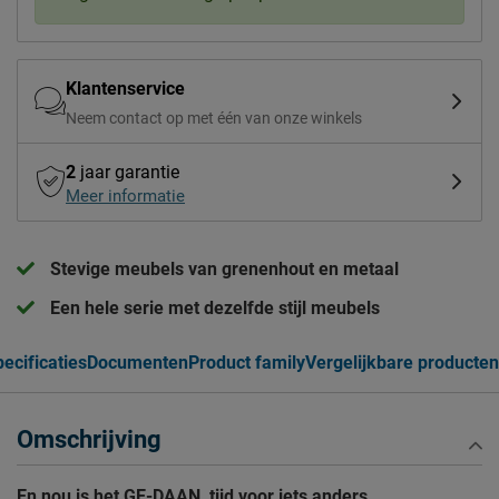
Klantenservice
Neem contact op met één van onze winkels
2
jaar garantie
Meer informatie
Stevige meubels van grenenhout en metaal
Een hele serie met dezelfde stijl meubels
ecificaties
Documenten
Product family
Vergelijkbare producten
Omschrijving
En nou is het GE-DAAN, tijd voor iets anders