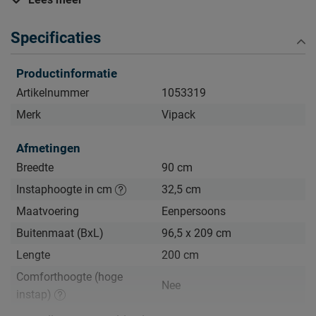
Zo blijven de Daan meubels lang mooi (en schoon)
Specificaties
Kijk bij het kopje ‘Goed om te weten’ om alle tips & tricks te
zien.
Productinformatie
Artikelnummer
1053319
Merk
Vipack
Afmetingen
Breedte
90 cm
Instaphoogte in cm
32,5 cm
Maatvoering
Eenpersoons
Buitenmaat (BxL)
96,5 x 209 cm
Lengte
200 cm
Comforthoogte (hoge
Nee
instap)