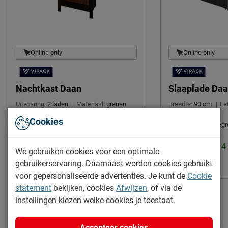
2 jaar garantie volgens CBW
Garantie
voorwaarden
Montage
niet inbegrepen
Duurzaamheid
Online only
Online only
Duurzaam
duurzamer product
Nachtkast Daan
Slaaplade Da
Leveranciersinformatie
Naam
Vipack NV
Uitvoering:
2 laden
|
Materiaal:
grenen
Breedte:
90 cm
|
Le
Diepte:
190 cm
|
Meulebeeksestraat 51,
Cookies
Montage:
niet inbeg
Levertijd: 2 tot 4 weken
Locatie
8710, Wielsbeke, België
168.95
Levertijd: 2 tot 
Emailadres
sales@vipack.be
We gebruiken cookies voor een optimale
249.-
gebruikerservaring. Daarnaast worden cookies gebruikt
voor gepersonaliseerde advertenties. Je kunt de
Cookie
statement
bekijken, cookies
Afwijzen
, of via de
instellingen kiezen welke cookies je toestaat.