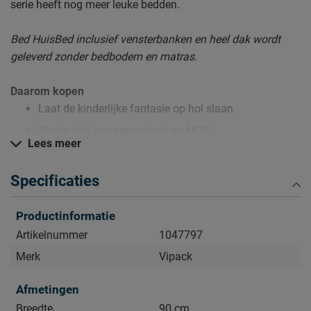
serie heeft nog meer leuke bedden.
Bed HuisBed inclusief vensterbanken en heel dak wordt
geleverd zonder bedbodem en matras.
Daarom kopen
Laat de kinderlijke fantasie op hol slaan
Stevig bed van grenenhout en MDF
Lees meer
Perfect uit te breiden met Slaaplade HuisBed
Specificaties
Zo blijft Bed HuisBed lang mooi (en schoon)
Productinformatie
Kijk bij het kopje ‘Goed om te weten’ om alle tips & tricks te
zien.
Artikelnummer
1047797
Merk
Vipack
Afmetingen
Breedte
90 cm