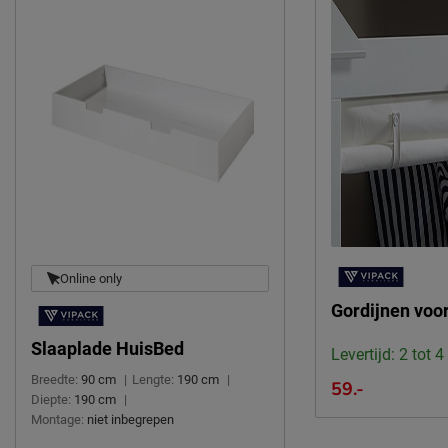
Materiaal
grenen/MDF
Materiaal poten
grenen/MDF
Type bed
Standaard
Goed om te weten
Afnemen met een vochtig
Onderhoud
doekje
2 jaar garantie volgens CBW
Garantie
voorwaarden
Montage
niet inbegrepen
Online only
Gordijnen voo
Duurzaamheid
Duurzaam
duurzamer product
Slaaplade HuisBed
Levertijd: 2 tot 
Breedte:
90 cm
|
Lengte:
190 cm
|
Leveranciersinformatie
59.-
Diepte:
190 cm
|
Naam
Vipack NV
Montage:
niet inbegrepen
Meulebeeksestraat 51,