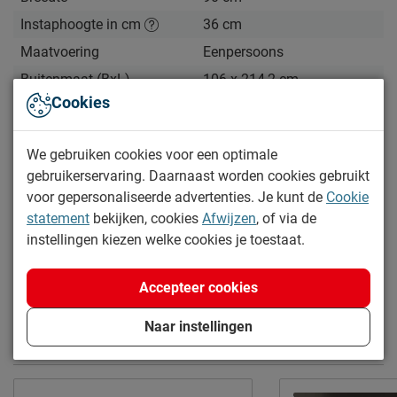
Instaphoogte in cm
36 cm
Maatvoering
Eenpersoons
Buitenmaat (BxL)
106 x 214,2 cm
Cookies
Lengte
200 cm
Comforthoogte (hoge
Nee
We gebruiken cookies voor een optimale
instap)
gebruikerservaring. Daarnaast worden cookies gebruikt
Hoogte hoofdbord
174 cm
Bekijk meer specificaties
voor gepersonaliseerde advertenties. Je kunt de
Cookie
Hoogte
174 cm
statement
bekijken, cookies
Afwijzen
, of via de
Documenten
instellingen kiezen welke cookies je toestaat.
Kenmerken
Thema bed
huis
Huisbed-3dakpanelen HB900314-HB900318
Accepteer cookies
Elektrisch verstelbare
Mogelijk
Naar instellingen
bedbodem mogelijk?
Meer van de serie Huisbed
Uitvoering
Excl. matras en bedbodem
Kleur
wit/zwart