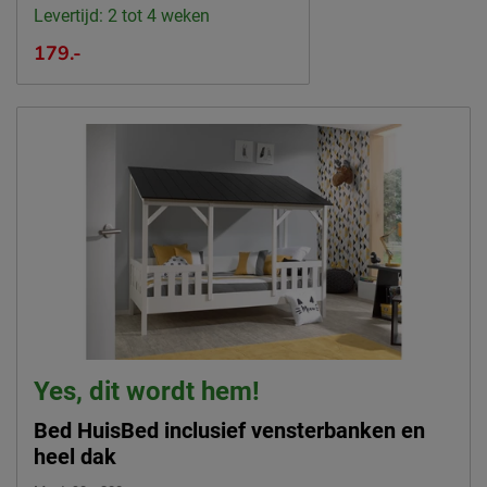
Locatie
Levertijd: 2 tot 4 weken
8710, Wielsbeke, België
179.-
Emailadres
sales@vipack.be
Yes, dit wordt hem!
Bed HuisBed inclusief vensterbanken en
heel dak