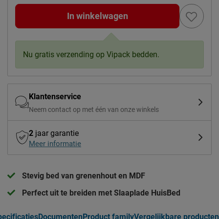
In winkelwagen
Nu gratis verzending op Vipack bedden.
Klantenservice
Neem contact op met één van onze winkels
2
jaar garantie
Meer informatie
Stevig bed van grenenhout en MDF
Perfect uit te breiden met Slaaplade HuisBed
ecificaties
Documenten
Product family
Vergelijkbare producten