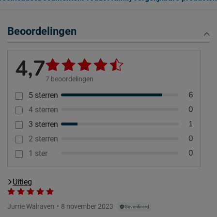
Beoordelingen
4,7
7
beoordelingen
6
5 sterren
0
4 sterren
1
3 sterren
0
2 sterren
0
1 ster
Uitleg
Jurrie Walraven
8 november 2023
Geverifieerd