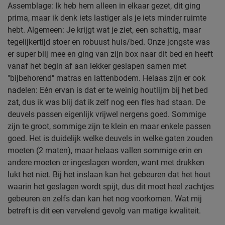
Assemblage: Ik heb hem alleen in elkaar gezet, dit ging
prima, maar ik denk iets lastiger als je iets minder ruimte
hebt. Algemeen: Je krijgt wat je ziet, een schattig, maar
tegelijkertijd stoer en robuust huis/bed. Onze jongste was
er super blij mee en ging van zijn box naar dit bed en heeft
vanaf het begin af aan lekker geslapen samen met
"bijbehorend" matras en lattenbodem. Helaas zijn er ook
nadelen: Eén ervan is dat er te weinig houtlijm bij het bed
zat, dus ik was blij dat ik zelf nog een fles had staan. De
deuvels passen eigenlijk vrijwel nergens goed. Sommige
zijn te groot, sommige zijn te klein en maar enkele passen
goed. Het is duidelijk welke deuvels in welke gaten zouden
moeten (2 maten), maar helaas vallen sommige erin en
andere moeten er ingeslagen worden, want met drukken
lukt het niet. Bij het inslaan kan het gebeuren dat het hout
waarin het geslagen wordt spijt, dus dit moet heel zachtjes
gebeuren en zelfs dan kan het nog voorkomen. Wat mij
betreft is dit een vervelend gevolg van matige kwaliteit.