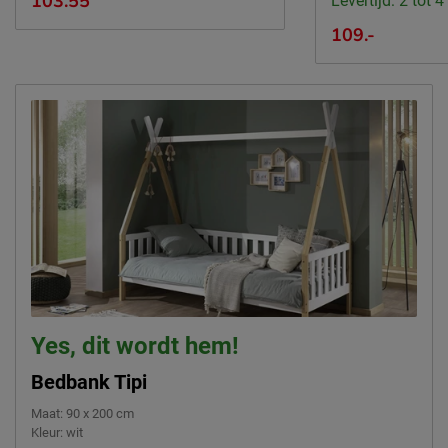
103.55
Levertijd: 2 tot 
Montage
niet inbegrepen
109.-
Te gebruiken vanaf
3
leeftijd
Leveranciersinformatie
Naam
Vipack NV
Meulebeeksestraat 51,
Locatie
8710, Wielsbeke, België
Emailadres
sales@vipack.be
Yes, dit wordt hem!
Bedbank Tipi
Maat
:
90 x 200 cm
Kleur
:
wit