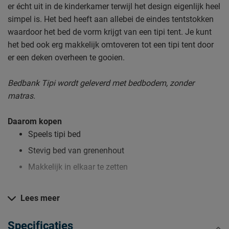
er écht uit in de kinderkamer terwijl het design eigenlijk heel
simpel is. Het bed heeft aan allebei de eindes tentstokken
waardoor het bed de vorm krijgt van een tipi tent. Je kunt
het bed ook erg makkelijk omtoveren tot een tipi tent door
er een deken overheen te gooien.
Bedbank Tipi wordt geleverd met bedbodem, zonder
matras.
Daarom kopen
Speels tipi bed
Stevig bed van grenenhout
Makkelijk in elkaar te zetten
Lees meer
Zo blijft Bedbank Tipi lang mooi (en schoon)
Kijk bij het kopje ‘Goed om te weten’ om alle tips & tricks te
Specificaties
zien.