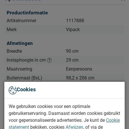
Productinformatie
Artikelnummer
1117888
Merk
Vipack
Afmetingen
Breedte
90 cm
Instaphoogte in cm
29 cm
Maatvoering
Eenpersoons
Buitenmaat (BxL)
98,2 x 206 cm
Lengte
200 cm
Cookies
Comforthoogte (hoge
Nee
instap)
We gebruiken cookies voor een optimale
Hoogte hoofdbord
158,2 cm
gebruikerservaring. Daarnaast worden cookies gebruikt
Bekijk meer specificaties
voor gepersonaliseerde advertenties. Je kunt de
Cookie
Hoogte
158 cm
statement
bekijken, cookies
Afwijzen
, of via de