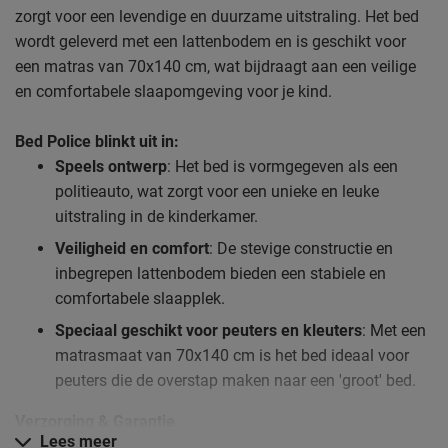
zorgt voor een levendige en duurzame uitstraling. Het bed
wordt geleverd met een lattenbodem en is geschikt voor
een matras van 70x140 cm, wat bijdraagt aan een veilige
en comfortabele slaapomgeving voor je kind.
Bed Police blinkt uit in:
Speels ontwerp
: Het bed is vormgegeven als een
politieauto, wat zorgt voor een unieke en leuke
uitstraling in de kinderkamer.
Veiligheid en comfort
: De stevige constructie en
inbegrepen lattenbodem bieden een stabiele en
comfortabele slaapplek.
Speciaal geschikt voor peuters en kleuters
: Met een
matrasmaat van 70x140 cm is het bed ideaal voor
peuters die de overstap maken naar een 'groot' bed.
Verzorging & Garantie
Lees meer
Je wil het Bed Police natuurlijk zo lang mogelijk mooi én