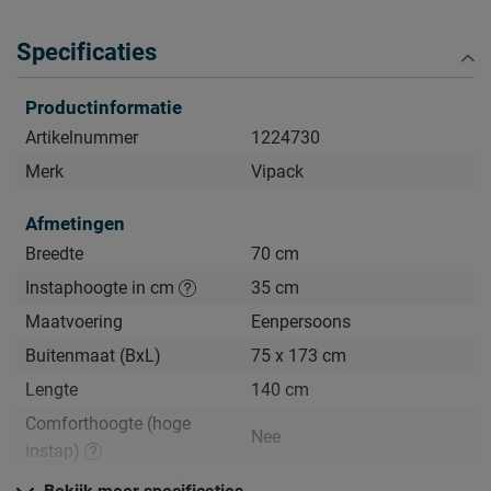
schoon houden. Alle schoonmaakinstructies, evenals de
Specificaties
garantie op het bed, kun je terugvinden bij het kopje ‘Goed
om te weten’.
Productinformatie
Artikelnummer
1224730
Merk
Vipack
Afmetingen
Breedte
70 cm
Instaphoogte in cm
35 cm
Maatvoering
Eenpersoons
Buitenmaat (BxL)
75 x 173 cm
Lengte
140 cm
Comforthoogte (hoge
Nee
instap)
Hoogte hoofdbord
41 cm