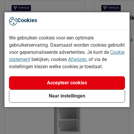
Kinderkamer Erik met
Nachtkast Eri
Cookies
nachtkast en 2-deurs kast
Uitvoering:
1 lade
Levertijd: 2 tot 4 weken
We gebruiken cookies voor een optimale
Levertijd: 2 tot 
gebruikerservaring. Daarnaast worden cookies gebruikt
943.-
109.-
voor gepersonaliseerde advertenties. Je kunt de
Cookie
statement
bekijken, cookies
Afwijzen
, of via de
Gratis verzending
instellingen kiezen welke cookies je toestaat.
Accepteer cookies
Naar instellingen