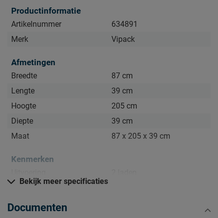
Productinformatie
Artikelnummer
634891
Merk
Vipack
Afmetingen
Breedte
87 cm
Lengte
39 cm
Hoogte
205 cm
Diepte
39 cm
Maat
87 x 205 x 39 cm
Kenmerken
Uitvoering
2 laden
Bekijk meer specificaties
Kleur
wit
Documenten
Goed om te weten