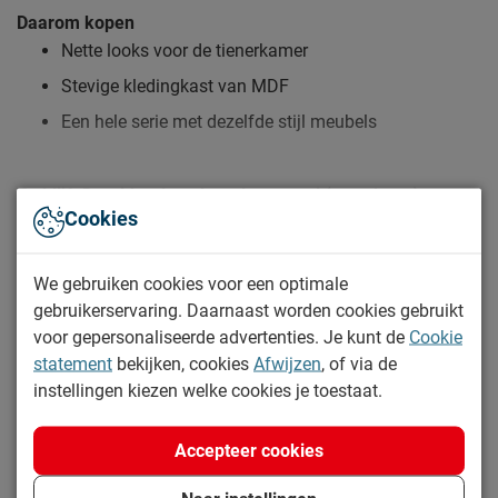
Daarom kopen
Nette looks voor de tienerkamer
Stevige kledingkast van MDF
Een hele serie met dezelfde stijl meubels
Zo blijft Draaideurkast Lara lang mooi (en schoon)
Cookies
Lees meer
Kijk bij het kopje ‘Goed om te weten’ om alle tips & tricks te
zien.
Specificaties
We gebruiken cookies voor een optimale
gebruikerservaring. Daarnaast worden cookies gebruikt
Productinformatie
voor gepersonaliseerde advertenties. Je kunt de
Cookie
statement
bekijken, cookies
Afwijzen
, of via de
Artikelnummer
1117842
instellingen kiezen welke cookies je toestaat.
Merk
Vipack
Spiegeldeur
Nee
Accepteer cookies
Type deur
draaideur