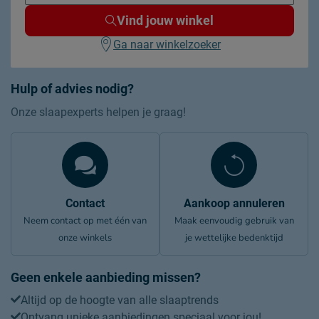
afnemen met een vochtig
Onderhoud
Vind jouw winkel
doekje
2 jaar garantie volgens CBW
Ga naar winkelzoeker
Garantie
voorwaarden
Montage
montage niet inbegrepen
Hulp of advies nodig?
Onze slaapexperts helpen je graag!
Duurzaamheid
Duurzaam
duurzamer product
Contact
Aankoop annuleren
Neem contact op met één van
Maak eenvoudig gebruik van
onze winkels
je wettelijke bedenktijd
Geen enkele aanbieding missen?
Altijd op de hoogte van alle slaaptrends
Ontvang unieke aanbiedingen speciaal voor jou!