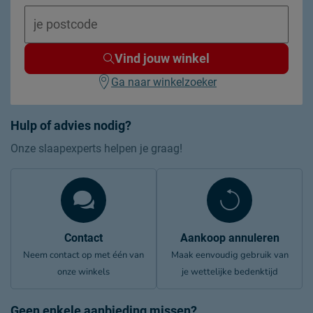
Materiaal
MDF
Goed om te weten
Vind jouw winkel
afnemen met een vochtig
Onderhoud
doekje
Ga naar winkelzoeker
2 jaar garantie volgens CBW
Garantie
voorwaarden
Hulp of advies nodig?
Montage
montage niet inbegrepen
Onze slaapexperts helpen je graag!
Contact
Aankoop annuleren
Neem contact op met één van
Maak eenvoudig gebruik van
onze winkels
je wettelijke bedenktijd
Geen enkele aanbieding missen?