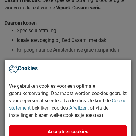
Casami met dak
. Deze speelse uitstraling is ook terug te
vinden in de rest van de
Vipack Casami serie
.
Daarom kopen
Speelse uitstraling
Ideale toevoeging bij Bed Casami met dak
Knipoog naar de Amsterdamse grachtenpanden
Cookies
Zo blijft Kast Casami met deur lang mooi (en schoon)
Lees meer
Kijk bij het kopje ‘Goed om te weten’ om alle tips & tricks te
zien.
We gebruiken cookies voor een optimale
Specificaties
gebruikerservaring. Daarnaast worden cookies gebruikt
voor gepersonaliseerde advertenties. Je kunt de
Cookie
Productinformatie
statement
bekijken, cookies
Afwijzen
, of via de
instellingen kiezen welke cookies je toestaat.
Artikelnummer
1047769
Merk
Vipack
Accepteer cookies
Aantal deuren
1