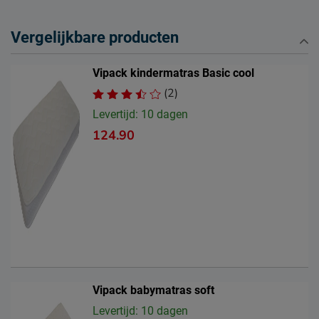
Leveranciersinformatie
Vergelijkbare producten
Naam
Vipack NV
Meulebeeksestraat 51,
Locatie
Vipack kindermatras Basic cool
8710, Wielsbeke, België
(2)
Emailadres
sales@vipack.be
Levertijd: 10 dagen
124.90
Vipack babymatras soft
Levertijd: 10 dagen