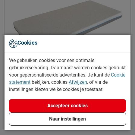
Type matraskern
Schuim
Weerszijden beslaapbaar
Ja
Tijk (matrashoes)
Cookies
Handvatten
Nee
Tijk afritsbaar
Ja
We gebruiken cookies voor een optimale
Advies bedbodem
gebruikerservaring. Daarnaast worden cookies gebruikt
Yes, dit wordt hem!
voor gepersonaliseerde advertenties. Je kunt de
Cookie
Geschikt voor de
lattenbodem
Vipack babymatras visco gel
statement
bekijken, cookies
Afwijzen
, of via de
volgende bedbodems
instellingen kiezen welke cookies je toestaat.
Maat
:
60 x 120 cm
Geschikt voor verstelbare
Nee
114.99
bedbodem
Accepteer cookies
Goed om te weten
In winkelwagen
Naar instellingen
2 jaar garantie volgens CBW
Garantie
voorwaarden