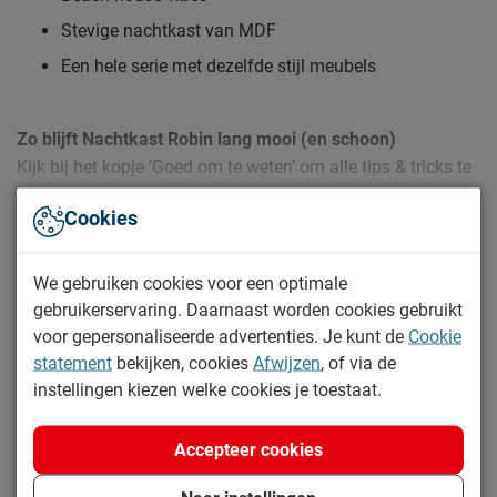
Stevige nachtkast van MDF
Een hele serie met dezelfde stijl meubels
Zo blijft Nachtkast Robin lang mooi (en schoon)
Kijk bij het kopje ‘Goed om te weten’ om alle tips & tricks te
zien.
Cookies
Lees meer
Specificaties
We gebruiken cookies voor een optimale
gebruikerservaring. Daarnaast worden cookies gebruikt
Productinformatie
voor gepersonaliseerde advertenties. Je kunt de
Cookie
statement
bekijken, cookies
Afwijzen
, of via de
Artikelnummer
1117929
instellingen kiezen welke cookies je toestaat.
Merk
Vipack
Accepteer cookies
Afmetingen
Breedte
44 cm