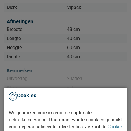
Merk
Vipack
Afmetingen
Breedte
48 cm
Lengte
40 cm
Hoogte
60 cm
Diepte
40 cm
Kenmerken
Uitvoering
2 laden
Kleur
wit
Bekijk meer specificaties
Cookies
Materiaal
Documenten
Materiaal
spaanplaat melamine
We gebruiken cookies voor een optimale
gebruikerservaring. Daarnaast worden cookies gebruikt
Goed om te weten
LONDEN Rolcontainer LDRK1280-LDKR1214
voor gepersonaliseerde advertenties. Je kunt de
Cookie