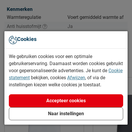
Kenmerken
Warmteregulatie
Voert gemiddeld warmte af
Anti huisstofmijt
Ja
Anti allergie
Ja
Cookies
Antibacterieel
Ja
Bekijk meer specificaties
Slaaphouding
buik, rug, zij
We gebruiken cookies voor een optimale
Neksteun
Nee
gebruikerservaring. Daarnaast worden cookies gebruikt
Meer van de serie Silvana Kussens
voor gepersonaliseerde advertenties. Je kunt de
Cookie
Hardheid
stevig
statement
bekijken, cookies
Afwijzen
, of via de
instellingen kiezen welke cookies je toestaat.
Materiaal
Type kussen
Synthetisch
Accepteer cookies
Materiaal vulling
Vita Talalay latex sticks
Materiaal tijk
katoen
Naar instellingen
Onderhoud