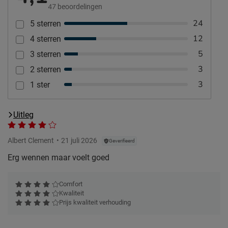
47
beoordelingen
24
5 sterren
12
4 sterren
5
3 sterren
3
2 sterren
3
1 ster
Uitleg
Albert Clement
21 juli 2026
Geverifieerd
Erg wennen maar voelt goed
Comfort
Kwaliteit
Prijs kwaliteit verhouding