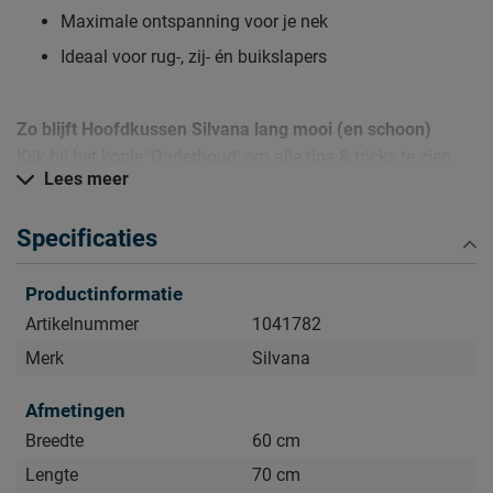
Maximale ontspanning voor je nek
Ideaal voor rug-, zij- én buikslapers
Zo blijft Hoofdkussen Silvana lang mooi (en schoon)
Kijk bij het kopje ‘Onderhoud’ om alle tips & tricks te zien.
Lees meer
Specificaties
Productinformatie
Artikelnummer
1041782
Merk
Silvana
Afmetingen
Breedte
60 cm
Lengte
70 cm