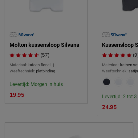
Onderhoud
Regelmatig luchten
Kussen navulbaar
Ja
Wasinstructies
wasbaar tot 60°C
Goed om te weten
Molton kussensloop Silvana
Kussensloop Si
2 jaar garantie volgens CBW
Garantie
voorwaarden
(57)
(9
Materiaal:
katoen flanel
|
Materiaal:
katoen sat
Leveranciersinformatie
Weeftechniek:
platbinding
Weeftechniek:
satij
Naam
Ducky dons
Levertijd: Morgen in huis
Tolweg 43, 3851 SL, Ermelo,
Locatie
Nederland
19.95
Levertijd: 2 tot 
Emailadres
info@duckydons.nl
24.95