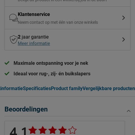
Klantenservice
Neem contact op met één van onze winkels
2
jaar garantie
Meer informatie
Maximale ontspanning voor je nek
Ideaal voor rug-, zij- én buikslapers
informatie
Specificaties
Product family
Vergelijkbare producten
Beoordelingen
4,1