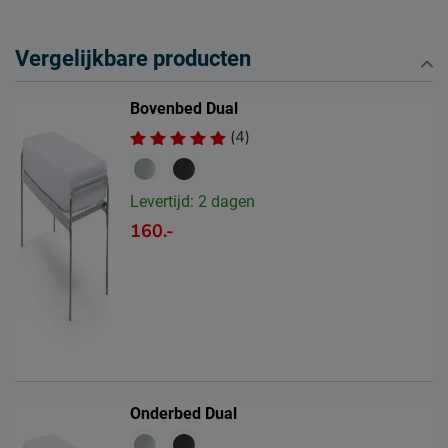
Naam
Beter Bed B.V.
Vergelijkbare producten
Postbus 716, 5400 AS,
Locatie
Uden, Nederland
Bovenbed Dual
Emailadres
info@beterbed.nl
(4)
Levertijd: 2 dagen
160.-
Onderbed Dual