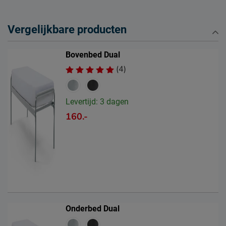
Naam
Beter Bed B.V.
Vergelijkbare producten
Postbus 716, 5400 AS,
Locatie
Uden, Nederland
Bovenbed Dual
Emailadres
info@beterbed.nl
(4)
Levertijd: 3 dagen
160.-
Onderbed Dual