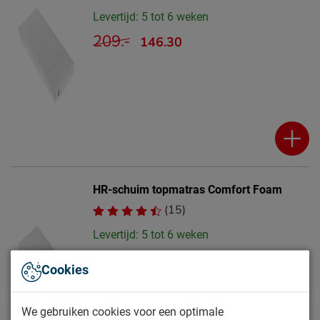
Levertijd: 5 tot 6 weken
209.-
146.30
HR-schuim topmatras Comfort Foam
(15)
Levertijd: 5 tot 6 weken
159.-
Cookies
We gebruiken cookies voor een optimale