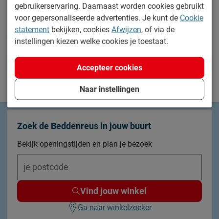
gebruikerservaring. Daarnaast worden cookies gebruikt
voor gepersonaliseerde advertenties. Je kunt de
Cookie
statement
bekijken, cookies
Afwijzen
, of via de
instellingen kiezen welke cookies je toestaat.
2
van
2 resultaten
Accepteer cookies
Naar instellingen
Zoek de Beddenreus in jouw buurt
Bekijk openingstijden en plan je bezoek
Vind jouw winkel
Ga naar winkelzoeker