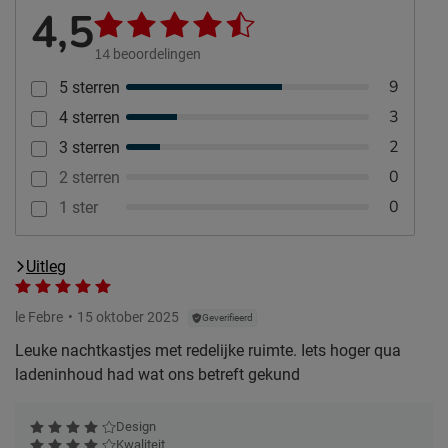
4,5
14
beoordelingen
9
5 sterren
3
4 sterren
2
3 sterren
0
2 sterren
0
1 ster
Uitleg
le Febre
15 oktober 2025
Geverifieerd
Leuke nachtkastjes met redelijke ruimte. Iets hoger qua
ladeninhoud had wat ons betreft gekund
Design
Kwaliteit