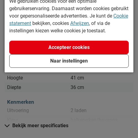
We gebruiken cookies voor een optimale
Specificaties
gebruikerservaring. Daarnaast worden cookies gebruikt
voor gepersonaliseerde advertenties. Je kunt de
Cookie
Productinformatie
statement
bekijken, cookies
Afwijzen
, of via de
Artikelnummer
1044724
instellingen kiezen welke cookies je toestaat.
Merk
Beddenreus Comfort
Accepteer cookies
Afmetingen
Breedte
50 cm
Naar instellingen
Lengte
36 cm
Hoogte
41 cm
Diepte
36 cm
Kenmerken
Uitvoering
2 laden
Kleur
balkeneiken/havanna
Bekijk meer specificaties
Materiaal