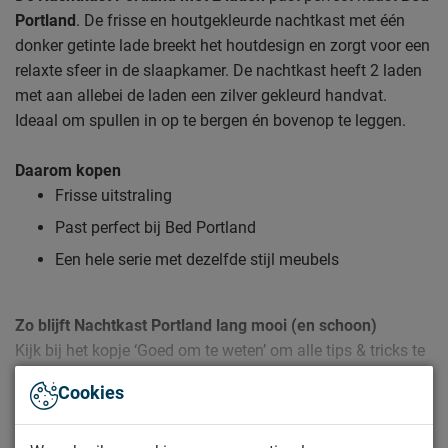
Portland
. De frisse en houtgekleurde nachtkast met één
donker getinte lade breekt het houtdesign en zorgt voor een
relaxte sfeer in de slaapkamer. De nachtkast heeft 2 laden
met aan allebei de laden een zilver gekleurd handvat.
Ideaal om spullen in op te bergen én bovenop te leggen.
Daarom kopen
Frisse uitstraling
Past perfect bij Bed Portland
Een hele serie met dezelfde stijl meubels
Zo blijft Nachtkast Portland lang mooi (en schoon)
Kijk bij het kopje ‘Goed om te weten’ om alle tips & tricks te
zien.
Cookies
Lees meer