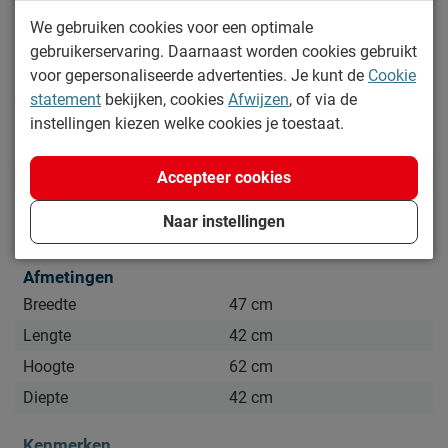
Kijk bij het kopje ‘Goed om te weten’ om alle tips & tricks te
We gebruiken cookies voor een optimale
zien.
gebruikerservaring. Daarnaast worden cookies gebruikt
Lees meer
voor gepersonaliseerde advertenties. Je kunt de
Cookie
statement
bekijken, cookies
Afwijzen
, of via de
Specificaties
instellingen kiezen welke cookies je toestaat.
Productinformatie
Accepteer cookies
Artikelnummer
646185
Naar instellingen
Merk
Beddenreus Comfort
Afmetingen
Breedte
47 cm
Lengte
42 cm
Hoogte
62 cm
Diepte
42 cm
Kenmerken