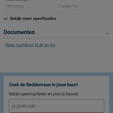
Uitvoering
2 laden/nis
Kleur
eiken sonoma
Bekijk meer specificaties
Materiaal
Documenten
Materiaal
spaanplaat gefineerd
Goed om te weten
Reno nachtkast 2Ldn en nis
afnemen met een vochtig
Onderhoud
doekje
2 jaar garantie volgens CBW
Garantie
voorwaarden
Montage
niet inbegrepen
Zoek de Beddenreus in jouw buurt
Bekijk openingstijden en plan je bezoek