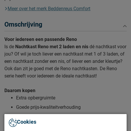
Meer over het merk Beddenreus Comfort
Omschrijving
Voor iedereen een passende Reno
Is de
Nachtkast Reno met 2 laden en nis
dé nachtkast voor
jou? Of wil je toch liever een nachtkast met 1 of 3 laden, of
een nachtkast zonder een nis, of liever een ander kleurtje?
Ook dan zit je goed met de Reno nachtkasten. De Reno
serie heeft voor iedereen de ideale nachtkast!
Daarom kopen
Extra opbergruimte
Goede prijs-kwaliteitverhouding
Voor iedereen een passende Reno
Cookies
Zo blijft Nachtkast Reno lang mooi (en schoon)