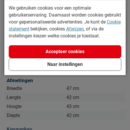
Kijk bij het kopje ‘Goed om te weten’ om alle tips & tricks te
We gebruiken cookies voor een optimale
zien.
gebruikerservaring. Daarnaast worden cookies gebruikt
Lees meer
voor gepersonaliseerde advertenties. Je kunt de
Cookie
statement
bekijken, cookies
Afwijzen
, of via de
Specificaties
instellingen kiezen welke cookies je toestaat.
Productinformatie
Accepteer cookies
Artikelnummer
646246
Naar instellingen
Merk
Beddenreus Comfort
Afmetingen
Breedte
47 cm
Lengte
42 cm
Hoogte
43 cm
Diepte
42 cm
Kenmerken