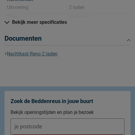
Uitvoering
2 laden
Kleur
alpine wit
Bekijk meer specificaties
Materiaal
Documenten
Materiaal
spaanplaat gefineerd
Goed om te weten
Nachtkast Reno 2 laden
afnemen met een vochtig
Onderhoud
doekje
2 jaar garantie volgens CBW
Garantie
voorwaarden
Montage
niet inbegrepen
Zoek de Beddenreus in jouw buurt
Bekijk openingstijden en plan je bezoek