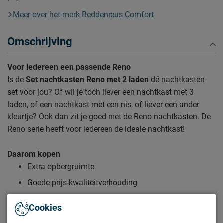
Meer over het merk Beddenreus Comfort
Omschrijving
Voor iedereen een passende Reno
Is de
Set nachtkasten Reno met 2 laden
dé nachtkasten
set voor jou? Of wil je toch liever een nachtkast met 3
laden, of een nachtkast met een nis, of liever een ander
kleurtje? Ook dan zit je goed met de Reno nachtkasten. De
Reno serie heeft voor iedereen de ideale nachtkast!
Daarom kopen
Extra opbergruimte
Goede prijs-kwaliteitverhouding
Voor iedereen een passende Reno
Cookies
Zo blijven de Reno nachtkasten lang mooi (en schoon)