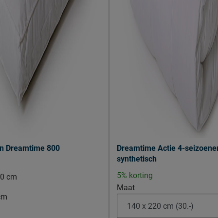
odem, lattenbodem,
spiraalbodem
 volgens Beter Bed
 60°C (zie instructie waslabel)
n Dreamtime 800
Dreamtime Actie 4-seizoene
synthetisch
400 AS, Uden, Nederland
5% korting
60 cm
nl
Maat
cm