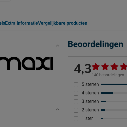
els
Extra informatie
Vergelijkbare producten
Beoordelingen
4,3
140
beoordelingen
5 sterren
4 sterren
3 sterren
2 sterren
1 ster