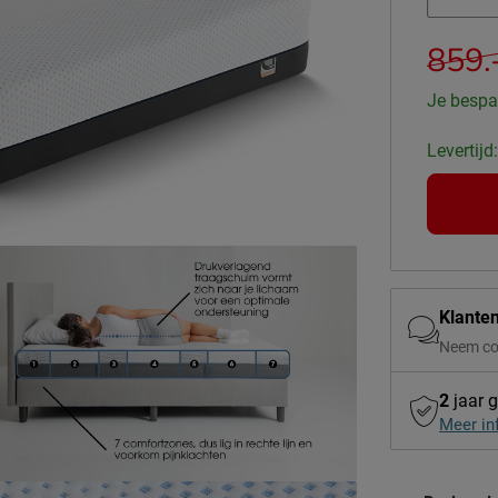
859.
Je bespa
Levertijd
Klante
Neem co
2
jaar g
Meer in