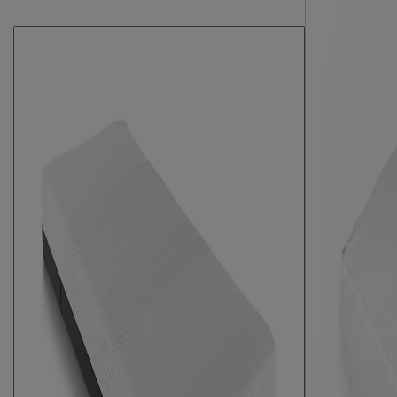
Type comfortlaag
traagschuim
Warmteregulatie
Houdt goed war
Kern matras
Type matraskern
Pocketvering
Weerszijden beslaapbaar
Ja
Opbouw matraskern
pocketveer
Materiaal tijk
polyester
Aantal veren per m2 (circa)
300
Tijk (matrashoes)
Handvatten
Ja
Tijk afritsbaar
Ja
Anti huisstofmijt
Nee