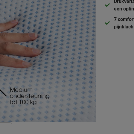
Drukverl
een optim
7 comfort
pijnklach