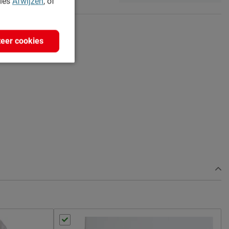
kies
Afwijzen
, of
eer cookies