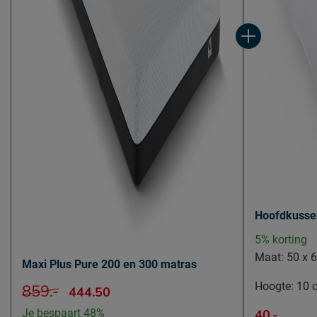
Advies bedbodem
binnenvering b
Geschikt voor de volgende bedbodems
schotelbodem, 
Geschikt voor verstelbare bedbodem
Ja
Goed om te weten
2 jaar garantie
Garantie
voorwaarden
Wasinstructies
tijk wasbaar tot
Leveranciersinformatie
Naam
Beter Bed B.V.
Hoofdkusse
5% korting
Locatie
Postbus 716, 5
Maat:
50 x 
Maxi Plus Pure 200 en 300 matras
Emailadres
info@beterbed.
Hoogte:
10 
859.-
444.50
Je bespaart 48%
40.-