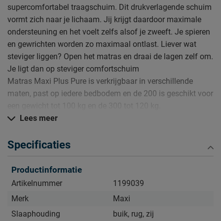
supercomfortabel traagschuim. Dit drukverlagende schuim
vormt zich naar je lichaam. Jij krijgt daardoor maximale
ondersteuning en het voelt zelfs alsof je zweeft. Je spieren
en gewrichten worden zo maximaal ontlast. Liever wat
steviger liggen? Open het matras en draai de lagen zelf om.
Je ligt dan op steviger comfortschuim
Matras Maxi Plus Pure is verkrijgbaar in verschillende
maten, past op iedere bedbodem en de 200 is geschikt voor
een gewicht tot 100 kg en de 300 tot 120 kg.
Lees meer
Daarom kopen
Specificaties
• Combinatie van pocketveren en traagschuim voor als je
het sneller warm hebt in bed
Productinformatie
• Perfect matras voor een mini prijs
Artikelnummer
1199039
• 21 cm dik voor extra comfort
Merk
Maxi
• Pocketveren gaan langer mee dan schuimmatrassen
Slaaphouding
buik, rug, zij
• Langer fris slapen: afritsbare hoes kan in de wasmachine