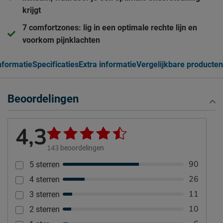
krijgt
7 comfortzones: lig in een optimale rechte lijn en
voorkom pijnklachten
nformatie
Specificaties
Extra informatie
Vergelijkbare producten
Beoordelingen
4,3
143
beoordelingen
90
5 sterren
26
4 sterren
11
3 sterren
10
2 sterren