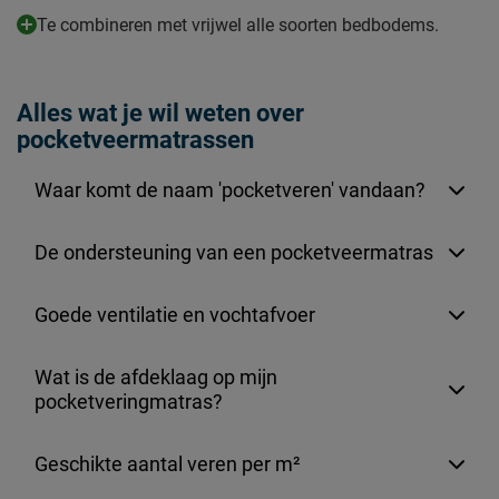
binnenvering bodem,
Geschikt voor de
Te combineren met vrijwel alle soorten bedbodems.
lattenbodem, schotelbodem,
volgende bedbodems
spiraalbodem
Geschikt voor verstelbare
Ja
Alles wat je wil weten over
bedbodem
pocketveermatrassen
Goed om te weten
Waar komt de naam 'pocketveren' vandaan?
Omruilgarantie
100 dagen
2 jaar garantie volgens
De ondersteuning van een pocketveermatras
Garantie
Beter Bed voorwaarden
tijk wasbaar tot 60°C (zie
Goede ventilatie en vochtafvoer
Wasinstructies
instructie waslabel)
Wat is de afdeklaag op mijn
Leveranciersinformatie
pocketveringmatras?
Naam
Beter Bed B.V.
Postbus 716, 5400 AS,
Locatie
Geschikte aantal veren per m²
Uden, Nederland